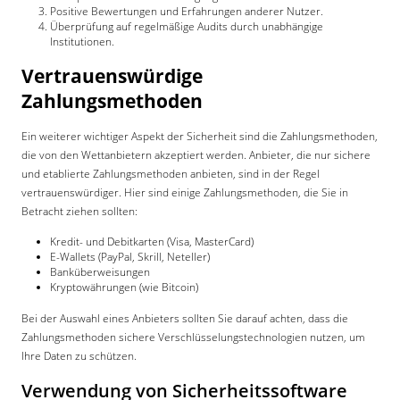
Positive Bewertungen und Erfahrungen anderer Nutzer.
Überprüfung auf regelmäßige Audits durch unabhängige
Institutionen.
Vertrauenswürdige
Zahlungsmethoden
Ein weiterer wichtiger Aspekt der Sicherheit sind die Zahlungsmethoden,
die von den Wettanbietern akzeptiert werden. Anbieter, die nur sichere
und etablierte Zahlungsmethoden anbieten, sind in der Regel
vertrauenswürdiger. Hier sind einige Zahlungsmethoden, die Sie in
Betracht ziehen sollten:
Kredit- und Debitkarten (Visa, MasterCard)
E-Wallets (PayPal, Skrill, Neteller)
Banküberweisungen
Kryptowährungen (wie Bitcoin)
Bei der Auswahl eines Anbieters sollten Sie darauf achten, dass die
Zahlungsmethoden sichere Verschlüsselungstechnologien nutzen, um
Ihre Daten zu schützen.
Verwendung von Sicherheitssoftware