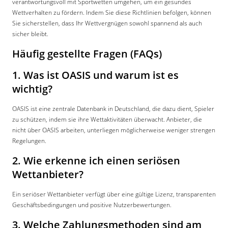
verantwortungsvoll mit Sportwetten umgehen, um ein gesundes
Wettverhalten zu fördern. Indem Sie diese Richtlinien befolgen, können
Sie sicherstellen, dass Ihr Wettvergnügen sowohl spannend als auch
sicher bleibt.
Häufig gestellte Fragen (FAQs)
1. Was ist OASIS und warum ist es
wichtig?
OASIS ist eine zentrale Datenbank in Deutschland, die dazu dient, Spieler
zu schützen, indem sie ihre Wettaktivitäten überwacht. Anbieter, die
nicht über OASIS arbeiten, unterliegen möglicherweise weniger strengen
Regelungen.
2. Wie erkenne ich einen seriösen
Wettanbieter?
Ein seriöser Wettanbieter verfügt über eine gültige Lizenz, transparenten
Geschäftsbedingungen und positive Nutzerbewertungen.
3. Welche Zahlungsmethoden sind am