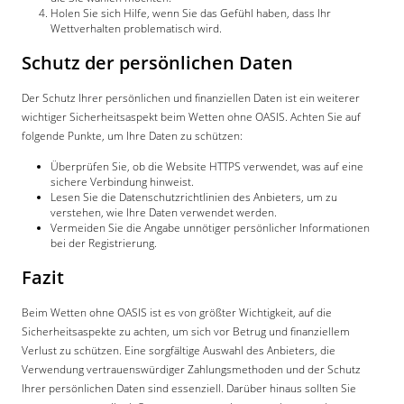
Holen Sie sich Hilfe, wenn Sie das Gefühl haben, dass Ihr
Wettverhalten problematisch wird.
Schutz der persönlichen Daten
Der Schutz Ihrer persönlichen und finanziellen Daten ist ein weiterer
wichtiger Sicherheitsaspekt beim Wetten ohne OASIS. Achten Sie auf
folgende Punkte, um Ihre Daten zu schützen:
Überprüfen Sie, ob die Website HTTPS verwendet, was auf eine
sichere Verbindung hinweist.
Lesen Sie die Datenschutzrichtlinien des Anbieters, um zu
verstehen, wie Ihre Daten verwendet werden.
Vermeiden Sie die Angabe unnötiger persönlicher Informationen
bei der Registrierung.
Fazit
Beim Wetten ohne OASIS ist es von größter Wichtigkeit, auf die
Sicherheitsaspekte zu achten, um sich vor Betrug und finanziellem
Verlust zu schützen. Eine sorgfältige Auswahl des Anbieters, die
Verwendung vertrauenswürdiger Zahlungsmethoden und der Schutz
Ihrer persönlichen Daten sind essenziell. Darüber hinaus sollten Sie