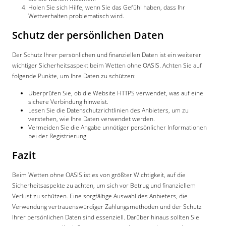
Holen Sie sich Hilfe, wenn Sie das Gefühl haben, dass Ihr
Wettverhalten problematisch wird.
Schutz der persönlichen Daten
Der Schutz Ihrer persönlichen und finanziellen Daten ist ein weiterer
wichtiger Sicherheitsaspekt beim Wetten ohne OASIS. Achten Sie auf
folgende Punkte, um Ihre Daten zu schützen:
Überprüfen Sie, ob die Website HTTPS verwendet, was auf eine
sichere Verbindung hinweist.
Lesen Sie die Datenschutzrichtlinien des Anbieters, um zu
verstehen, wie Ihre Daten verwendet werden.
Vermeiden Sie die Angabe unnötiger persönlicher Informationen
bei der Registrierung.
Fazit
Beim Wetten ohne OASIS ist es von größter Wichtigkeit, auf die
Sicherheitsaspekte zu achten, um sich vor Betrug und finanziellem
Verlust zu schützen. Eine sorgfältige Auswahl des Anbieters, die
Verwendung vertrauenswürdiger Zahlungsmethoden und der Schutz
Ihrer persönlichen Daten sind essenziell. Darüber hinaus sollten Sie