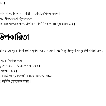
 যান।
 কোড পাঠানোর জন্য `পাঠান` বোতামে ক্লিক করুন।
ং নিশ্চিতকরণে ক্লিক করুন।
র সময় আপনার পাসওয়ার্ডের পাশাপাশি কোডেরও প্রয়োজন হবে।
র উপকারিতা
াকাউন্টের সুরক্ষা বিশালভাবে বৃদ্ধি করতে পারেন। এর কিছু উল্লেখযোগ্য উপকারিতা হলো:
সুরক্ষা নিশ্চিত করে।
 ঢুকে পড়ে, 2FA তাকে বাধা দেবে।
রুত সমাধান করে।
ত্তার সর্বশেষ প্রবণতাগুলির সাথে আপডেট থাকা।
এবং আর্থিক লেনদেনের সময়।