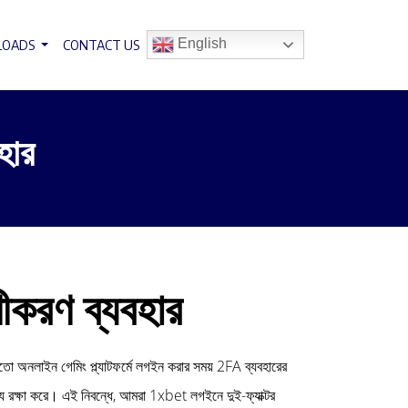
English
LOADS
CONTACT US
হার
ীকরণ ব্যবহার
 মতো অনলাইন গেমিং প্ল্যাটফর্মে লগইন করার সময় 2FA ব্যবহারের
 রক্ষা করে। এই নিবন্ধে, আমরা 1xbet লগইনে দুই-ফ্যাক্টর