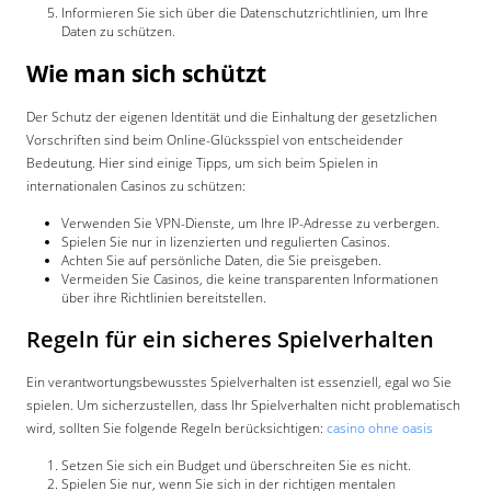
Informieren Sie sich über die Datenschutzrichtlinien, um Ihre
Daten zu schützen.
Wie man sich schützt
Der Schutz der eigenen Identität und die Einhaltung der gesetzlichen
Vorschriften sind beim Online-Glücksspiel von entscheidender
Bedeutung. Hier sind einige Tipps, um sich beim Spielen in
internationalen Casinos zu schützen:
Verwenden Sie VPN-Dienste, um Ihre IP-Adresse zu verbergen.
Spielen Sie nur in lizenzierten und regulierten Casinos.
Achten Sie auf persönliche Daten, die Sie preisgeben.
Vermeiden Sie Casinos, die keine transparenten Informationen
über ihre Richtlinien bereitstellen.
Regeln für ein sicheres Spielverhalten
Ein verantwortungsbewusstes Spielverhalten ist essenziell, egal wo Sie
spielen. Um sicherzustellen, dass Ihr Spielverhalten nicht problematisch
wird, sollten Sie folgende Regeln berücksichtigen:
casino ohne oasis
Setzen Sie sich ein Budget und überschreiten Sie es nicht.
Spielen Sie nur, wenn Sie sich in der richtigen mentalen