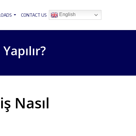
English
LOADS
CONTACT US
 Yapılır?
iş Nasıl