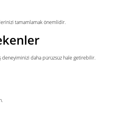
gelerinizi tamamlamak önemlidir.
ekenler
ş deneyiminizi daha pürüzsüz hale getirebilir.
n.