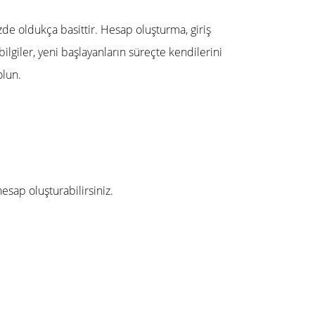
izde oldukça basittir. Hesap oluşturma, giriş
giler, yeni başlayanların süreçte kendilerini
olun.
hesap oluşturabilirsiniz.