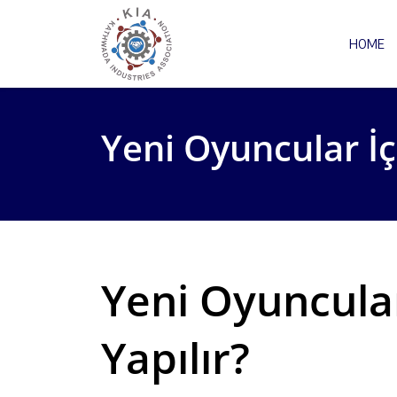
HOME
Yeni Oyuncular İçi
Yeni Oyuncular
Yapılır?