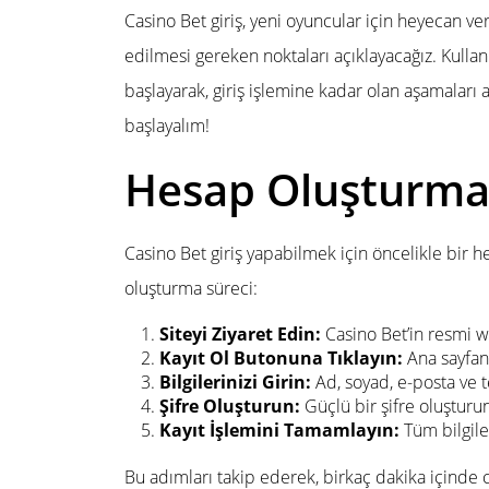
Casino Bet giriş, yeni oyuncular için heyecan ver
edilmesi gereken noktaları açıklayacağız. Kulla
başlayarak, giriş işlemine kadar olan aşamaları 
başlayalım!
Hesap Oluşturma
Casino Bet giriş yapabilmek için öncelikle bir
oluşturma süreci:
Siteyi Ziyaret Edin:
Casino Bet’in resmi w
Kayıt Ol Butonuna Tıklayın:
Ana sayfanı
Bilgilerinizi Girin:
Ad, soyad, e-posta ve t
Şifre Oluşturun:
Güçlü bir şifre oluşturu
Kayıt İşlemini Tamamlayın:
Tüm bilgiler
Bu adımları takip ederek, birkaç dakika içinde c