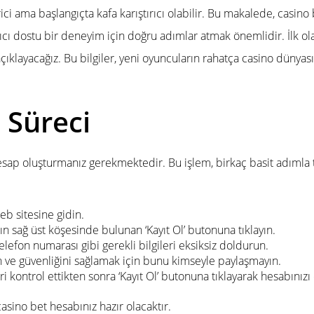
ici ama başlangıçta kafa karıştırıcı olabilir. Bu makalede, casino
nıcı dostu bir deneyim için doğru adımlar atmak önemlidir. İlk o
açıklayacağız. Bu bilgiler, yeni oyuncuların rahatça casino dünya
 Süreci
 hesap oluşturmanız gerekmektedir. Bu işlem, birkaç basit adıml
eb sitesine gidin.
n sağ üst köşesinde bulunan ‘Kayıt Ol’ butonuna tıklayın.
elefon numarası gibi gerekli bilgileri eksiksiz doldurun.
n ve güvenliğini sağlamak için bunu kimseyle paylaşmayın.
i kontrol ettikten sonra ‘Kayıt Ol’ butonuna tıklayarak hesabınızı
asino bet hesabınız hazır olacaktır.