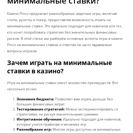
минимальные ставки?
Казино Pinco предлагает разнообразные азартные игры, включая
слоты, рулетку и покер, предоставляя возможность играть на
минимальные ставки. Это идеально подходит для новичков или тех,
кто хочет попробовать стратегию без значительных финансовых
рисков. В этой статье мы разберём основные аспекты игры в казино
Pinco на минимальных ставках и ответим на часто задаваемые
вопросы игроков.
Зачем играть на минимальные
ставки в казино?
Игра на минимальные ставки имеет множество преимуществ. Вот
несколько из них:
Экономия бюджета:
Позволяет вам играть дольше без
больших финансовых затрат.
Тестирование стратегий:
Можно экспериментировать со
стратегиями, не рискуя значительными суммами.
Интуитивное обучение:
Идеально подходит для новичков,
которые учатся правилам и механике игр.
Разнообразие игр:
Многие игры доступны на минимальных