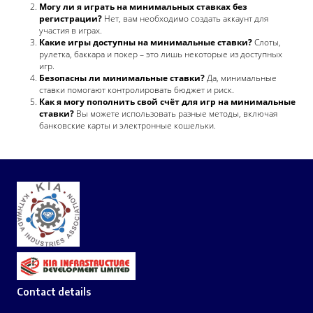
Могу ли я играть на минимальных ставках без
регистрации?
Нет, вам необходимо создать аккаунт для
участия в играх.
Какие игры доступны на минимальные ставки?
Слоты,
рулетка, баккара и покер – это лишь некоторые из доступных
игр.
Безопасны ли минимальные ставки?
Да, минимальные
ставки помогают контролировать бюджет и риск.
Как я могу пополнить свой счёт для игр на минимальные
ставки?
Вы можете использовать разные методы, включая
банковские карты и электронные кошельки.
Contact details