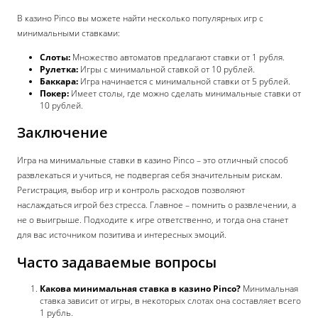
В казино Pinco вы можете найти несколько популярных игр с
минимальными ставками:
Слоты:
Множество автоматов предлагают ставки от 1 рубля.
Рулетка:
Игры с минимальной ставкой от 10 рублей.
Баккара:
Игра начинается с минимальной ставки от 5 рублей.
Покер:
Имеет столы, где можно сделать минимальные ставки от
10 рублей.
Заключение
Игра на минимальные ставки в казино Pinco – это отличный способ
развлекаться и учиться, не подвергая себя значительным рискам.
Регистрация, выбор игр и контроль расходов позволяют
наслаждаться игрой без стресса. Главное – помнить о развлечении, а
не о выигрыше. Подходите к игре ответственно, и тогда она станет
для вас источником позитива и интересных эмоций.
Часто задаваемые вопросы
Какова минимальная ставка в казино Pinco?
Минимальная
ставка зависит от игры, в некоторых слотах она составляет всего
1 рубль.