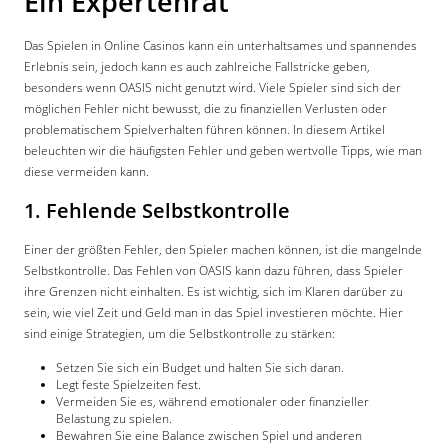
Ein Expertenrat
Das Spielen in Online Casinos kann ein unterhaltsames und spannendes
Erlebnis sein, jedoch kann es auch zahlreiche Fallstricke geben,
besonders wenn OASIS nicht genutzt wird. Viele Spieler sind sich der
möglichen Fehler nicht bewusst, die zu finanziellen Verlusten oder
problematischem Spielverhalten führen können. In diesem Artikel
beleuchten wir die häufigsten Fehler und geben wertvolle Tipps, wie man
diese vermeiden kann.
1. Fehlende Selbstkontrolle
Einer der größten Fehler, den Spieler machen können, ist die mangelnde
Selbstkontrolle. Das Fehlen von OASIS kann dazu führen, dass Spieler
ihre Grenzen nicht einhalten. Es ist wichtig, sich im Klaren darüber zu
sein, wie viel Zeit und Geld man in das Spiel investieren möchte. Hier
sind einige Strategien, um die Selbstkontrolle zu stärken:
Setzen Sie sich ein Budget und halten Sie sich daran.
Legt feste Spielzeiten fest.
Vermeiden Sie es, während emotionaler oder finanzieller
Belastung zu spielen.
Bewahren Sie eine Balance zwischen Spiel und anderen