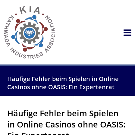
Häufige Fehler beim Spielen in Online
Casinos ohne OASIS: Ein Expertenrat
Häufige Fehler beim Spielen
in Online Casinos ohne OASIS: