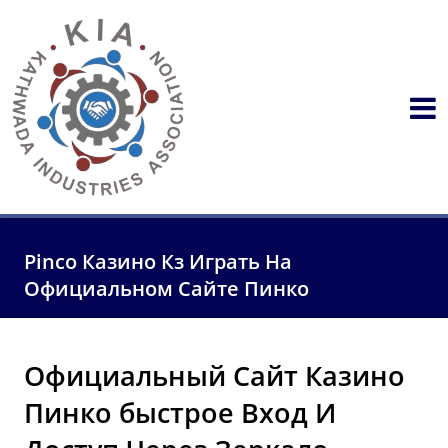
Pinco Казино Кз Играть На
Официальном Сайте Пинко
Официальный Сайт Казино
Пинко быстрое Вход И