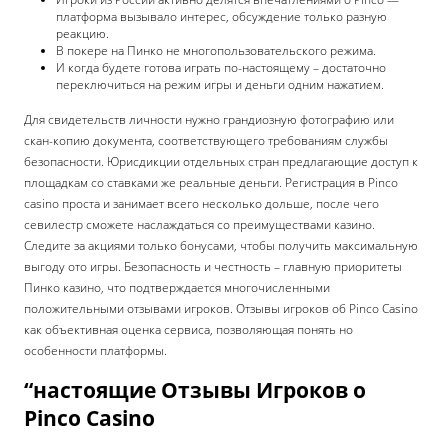
платформа вызывало интерес, обсуждение только разную
реакцию.
В покере на Пинко не многопользовательского режима.
И когда будете готова играть по-настоящему – достаточно
переключиться на режим игры и деньги одним нажатием.
Для свидетельств личности нужно грандиозную фотографию или
скан-копию документа, соответствующего требованиям службы
безопасности. Юрисдикции отдельных стран предлагающие доступ к
площадкам со ставками же реальные деньги. Регистрация в Pinco
casino проста и занимает всего несколько дольше, после чего
севилестр сможете наслаждаться со преимуществами казино.
Следите за акциями только бонусами, чтобы получить максимальную
выгоду ото игры. Безопасность и честность – главную приоритеты
Пинко казино, что подтверждается многочисленными
положительными отзывами игроков. Отзывы игроков об Pinco Casino
как объективная оценка сервиса, позволяющая понять но
особенности платформы.
“настоящие Отзывы Игроков о
Pinco Casino