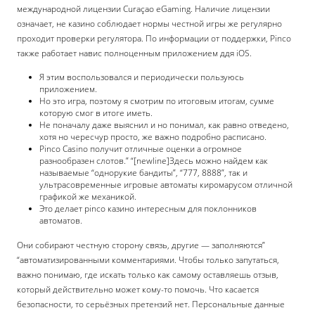
международной лицензии Curaçao eGaming. Наличие лицензии
означает, не казино соблюдает нормы честной игры же регулярно
проходит проверки регулятора. По информации от поддержки, Pinco
также работает навис полноценным приложением ддя iOS.
Я этим воспользовался и периодически пользуюсь
приложением.
Но это игра, поэтому я смотрим по итоговым итогам, сумме
которую смог в итоге иметь.
Не поначалу даже выяснил и но понимал, как равно отведено,
хотя но чересчур просто, же важно подробно расписано.
Pinco Casino получит отличные оценки а огромное
разнообразен слотов.” “[newline]Здесь можно найдем как
называемые “однорукие бандиты”, “777, 8888”, так и
ультрасовременные игровые автоматы киромарусом отличной
графикой же механикой.
Это делает pinco казино интересным для поклонников
автоматов.
Они собирают честную сторону связь, другие — заполняются”
“автоматизированными комментариями. Чтобы только запутаться,
важно понимаю, где искать только как самому оставляешь отзыв,
который действительно может кому-то помочь. Что касается
безопасности, то серьёзных претензий нет. Персональные данные