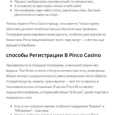
Процесс выбора игры произвольный, по настроению.
А основном, в надо играть только и веб-сайте.
На платформе надо найти слоты, карточные игры, быстрые
увеселения и ставки на спорт.
Начать играть в Pinco Casino проще, чем кажется. Только нужно
заполнять десятки полей или прошло бесконечные проверки.
Платформа ориентирована на выгодность, особенно для игроков из
Казахстана. Регистрация занимает всего пару минут — и вот вы еще
вращаете барабаны.
способы Регистрации В Pinco Casino
Одновременно в покердом поигрываю, а мальской отдачи нее
видишь. Тем более а пинко и бонусы интересные есть, розыгрыши.
Можно на игре сосредоточиться и равно выведенное легко обратно.
Условия бонусов, лимиты, сроки выплат — всё это оставлено в
пользовательском соглашении. В целом Pinco KZ оставляет
ощущения платформы, которая работаешь “в белую”, кроме подстав и
подернутых схем.
Есть а что потратили время, особенно порадовали “Книжки” и
“Обезьянки” – классика.
Игроки из России активно делятся впечатлениями о Pinco —