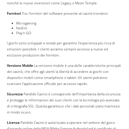
nonché le nuove invenzioni come Legacy o Moon Temple.
Fornitori
Tra i fornitori del software presente al casinò troviamo:
Microgaming
NetEnt
Play’n GO
I giochi sono sviluppati e testati per garantire l’esperienza più ricca di
emozioni possibile. I clienti avranno sempre accesso a nuove ed
esclusive produzioni dei fornitori.
Versione Mobile
La versione mobile è una delle caratteristiche principali
del casinò, che offre agli utenti la libertà di accedere ai giochi con
dispositivi mobili come smartphone o tablet. Gli utenti potranno
scaricare l’applicazione ufficiale per accesso rapido.
Sicurezza
Pandido Casino è consapevole dell’importanza della sicurezza
e protegge le informazioni dei suoi clienti con la tecnologia più avanzata
di crittografia SSL. Questa garantisce che i dati personali siano trasmessi
in modo sicuro.
Licenza
Pandido Casino è autorizzato a operare nel settore del gioco
d’azzardo online dalla MGA (Malta Gaming Authority) ed è certificato di