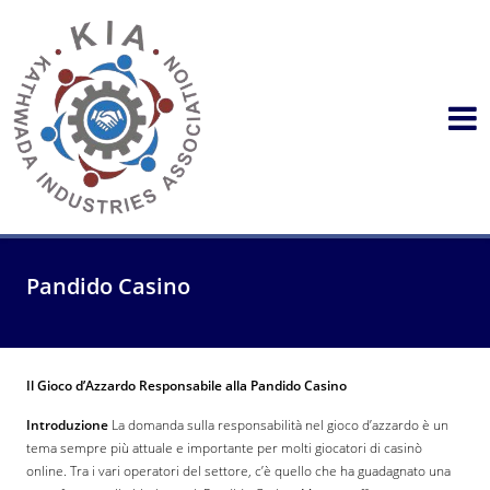
Pandido Casino
Il Gioco d’Azzardo Responsabile alla Pandido Casino
Introduzione
La domanda sulla responsabilità nel gioco d’azzardo è un
tema sempre più attuale e importante per molti giocatori di casinò
online. Tra i vari operatori del settore, c’è quello che ha guadagnato una