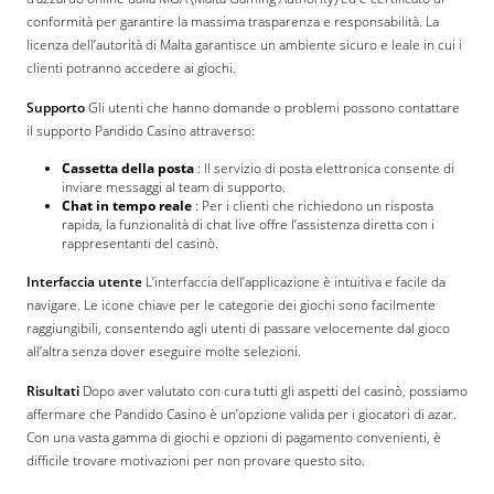
conformità per garantire la massima trasparenza e responsabilità. La
licenza dell’autorità di Malta garantisce un ambiente sicuro e leale in cui i
clienti potranno accedere ai giochi.
Supporto
Gli utenti che hanno domande o problemi possono contattare
il supporto Pandido Casino attraverso:
Cassetta della posta
: Il servizio di posta elettronica consente di
inviare messaggi al team di supporto.
Chat in tempo reale
: Per i clienti che richiedono un risposta
rapida, la funzionalità di chat live offre l’assistenza diretta con i
rappresentanti del casinò.
Interfaccia utente
L’interfaccia dell’applicazione è intuitiva e facile da
navigare. Le icone chiave per le categorie dei giochi sono facilmente
raggiungibili, consentendo agli utenti di passare velocemente dal gioco
all’altra senza dover eseguire molte selezioni.
Risultati
Dopo aver valutato con cura tutti gli aspetti del casinò, possiamo
affermare che Pandido Casino è un’opzione valida per i giocatori di azar.
Con una vasta gamma di giochi e opzioni di pagamento convenienti, è
difficile trovare motivazioni per non provare questo sito.