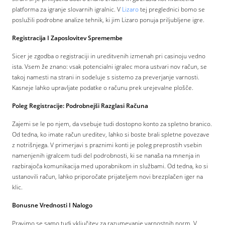
platforma za igranje slovarnih igralnic. V
Lizaro
tej preglednici bomo se
poslužili podrobne analize tehnik, ki jim Lizaro ponuja priljubljene igre.
Registracija I Zaposlovitev Spremembe
Sicer je zgodba o registraciji in ureditvenih izmenah pri casinoju vedno
ista. Vsem že znano: vsak potencialni igralec mora ustvari nov račun, se
takoj namesti na strani in sodeluje s sistemo za preverjanje varnosti.
Kasneje lahko upravljate podatke o računu prek urejevalne plošče.
Poleg Registracije: Podrobnejši Razglasi Računa
Zajemi se le po njem, da vsebuje tudi dostopno konto za spletno branico.
Od tedna, ko imate račun ureditev, lahko si boste brali spletne povezave
z notrišnjega. V primerjavi s praznimi konti je poleg preprostih vsebin
namenjenih igralcem tudi del podrobnosti, ki se nanaša na mnenja in
razbirajoča komunikacija med uporabnikom in službami. Od tedna, ko si
ustanovili račun, lahko priporočate prijateljem novi brezplačen iger na
klic.
Bonusne Vrednosti I Nalogo
Pravimo se samo tudi vključitev za razumevanje varnostnih norm. V