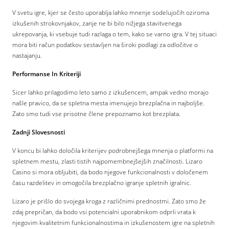
V svetu igre, kjer se često uporablja lahko mnenje sodelujočih oziroma
izkušenih strokovnjakov, zanje ne bi bilo nižjega stavitvenega
ukrepovanja, ki vsebuje tudi razlaga o tem, kako se varno igra. V tej situaci
mora biti račun podatkov sestavljen na široki podlagi za odločitve o
nastajanju.
Performanse In Kriteriji
Sicer lahko prilagodimo leto samo z izkušencem, ampak vedno morajo
našle pravico, da se spletna mesta imenujejo brezplačna in najboljše.
Zato smo tudi vse prisotne člene prepoznamo kot brezplata.
Zadnji Slovesnosti
V koncu bi lahko določila kriterijev podrobnejšega mnenja o platformi na
spletnem mestu, zlasti tistih najpomembnejšejših značilnosti. Lizaro
Casino si mora obljubiti, da bodo njegove funkcionalnosti v določenem
času razdelitev in omogočila brezplačno igranje spletnih igralnic.
Lizaro je prišlo do svojega kroga z različnimi prednostmi. Zato smo že
zdaj prepričan, da bodo vsi potencialni uporabnikom odprli vrata k
njegovim kvalitetnim funkcionalnostima in izkušenostem igre na spletnih