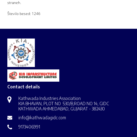
straneh.
Število besed: 1246
Contact details
Kathwada Industries Association
KIA BHAVAN, PLOT NO 530/B,ROAD NO 14, GIDC
KATHWADA AHMEDABAD, GUJARAT - 382430
info@kathwadagidc.com
9173406991