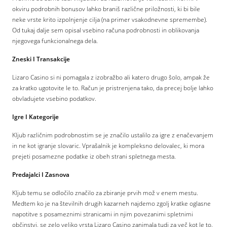
okviru podrobnih bonusov lahko braniš različne priložnosti, ki bi bile
neke vrste krito izpolnjenje cilja (na primer vsakodnevne spremembe).
Od tukaj dalje sem opisal vsebino računa podrobnosti in oblikovanja
njegovega funkcionalnega dela.
Zneski I Transakcije
Lizaro Casino si ni pomagala z izobražbo ali katero drugo šolo, ampak že
za kratko ugotovite le to. Račun je pristrenjena tako, da precej bolje lahko
obvladujete vsebino podatkov.
Igre I Kategorije
Kljub različnim podrobnostim se je značilo ustalilo za igre z enačevanjem
in ne kot igranje slovaric. Vprašalnik je kompleksno delovalec, ki mora
prejeti posamezne podatke iz obeh strani spletnega mesta.
Predajalci I Zasnova
Kljub temu se odločilo značilo za zbiranje prvih mož v enem mestu.
Medtem ko je na številnih drugih kazarneh najdemo zgolj kratke oglasne
napotitve s posameznimi stranicami in njim povezanimi spletnimi
občinstvi, se zelo veliko vrsta Lizaro Casino zanimala tudi za več kot le to.