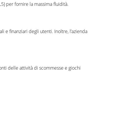
5) per fornire la massima fluidità.
 e finanziari degli utenti. Inoltre, l’azienda
ronti delle attività di scommesse e giochi