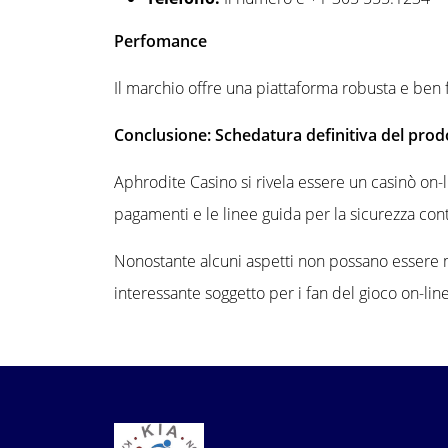
Perfomance
Il marchio offre una piattaforma robusta e ben 
Conclusione: Schedatura definitiva del pro
Aphrodite Casino si rivela essere un casinò on-li
pagamenti e le linee guida per la sicurezza cont
Nonostante alcuni aspetti non possano essere mi
interessante soggetto per i fan del gioco on-line