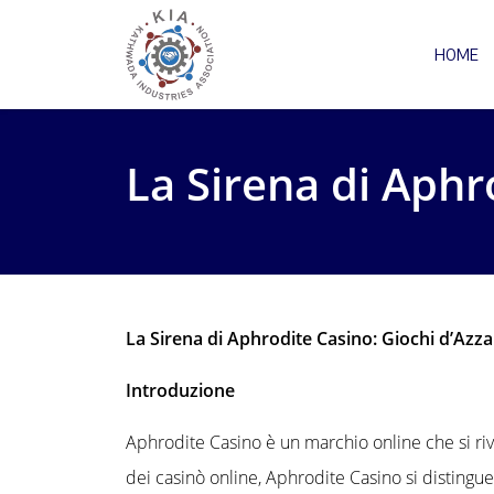
HOME
La Sirena di Aphr
La Sirena di Aphrodite Casino: Giochi d’Azz
Introduzione
Aphrodite Casino è un marchio online che si rivo
dei casinò online, Aphrodite Casino si distingue 