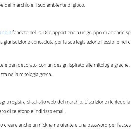
ve del marchio e il suo ambiente di gioco.
.co.it
fondato nel 2018 e appartiene a un gruppo di aziende spec
una giurisdizione conosciuta per la sua legislazione flessibile nei
 e ben decorato, con un design ispirato alle mitologie greche. I
ezza nella mitologia greca.
ogna registrarsi sul sito web del marchio. L’iscrizione richiede 
 di telefono e indirizzo email.
rio creare anche un nickname utente e una password per l’access