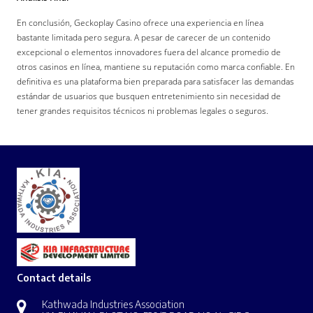
En conclusión, Geckoplay Casino ofrece una experiencia en línea
bastante limitada pero segura. A pesar de carecer de un contenido
excepcional o elementos innovadores fuera del alcance promedio de
otros casinos en línea, mantiene su reputación como marca confiable. En
definitiva es una plataforma bien preparada para satisfacer las demandas
estándar de usuarios que busquen entretenimiento sin necesidad de
tener grandes requisitos técnicos ni problemas legales o seguros.
Contact details
Kathwada Industries Association