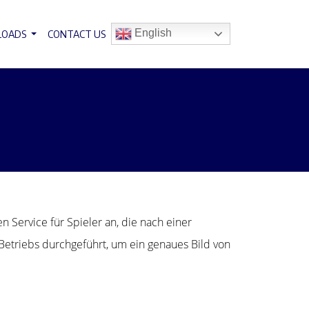
English
LOADS
CONTACT US
 Service für Spieler an, die nach einer
Betriebs durchgeführt, um ein genaues Bild von