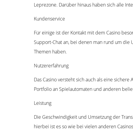
Leprezone. Darüber hinaus haben sich alle Inte
Kundenservice
Für einige ist der Kontakt mit dem Casino bes
Support-Chat an, bei denen man rund um die U
Themen haben.
Nutzererfahrung
Das Casino versteht sich auch als eine sichere 
Portfolio an Spielautomaten und anderen beli
Leistung
Die Geschwindigkeit und Umsetzung der Transakt
hierbei ist es so wie bei vielen anderen Casin