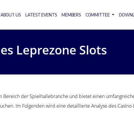
ABOUT US
LATEST EVENTS
MEMBERS
COMMITTEE
DOWN
es Leprezone Slots
im Bereich der Spielhallebranche und bietet einen umfangreichen
uchen. Im Folgenden wird eine detaillierte Analyse des Casino-