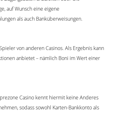
age, auf Wunsch eine eigene
hlungen als auch Banküberweisungen.
 Spieler von anderen Casinos. Als Ergebnis kann
ktionen anbietet – nämlich Boni im Wert einer
Leprezone Casino kennt hiermit keine Anderes
ernehmen, sodass sowohl Karten-Bankkonto als