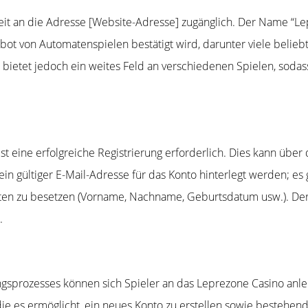
it an die Adresse [Website-Adresse] zugänglich. Der Name “Le
ebot von Automatenspielen bestätigt wird, darunter viele belie
 bietet jedoch ein weites Feld an verschiedenen Spielen, soda
t eine erfolgreiche Registrierung erforderlich. Dies kann über
in gültiger E-Mail-Adresse für das Konto hinterlegt werden; es
ten zu besetzen (Vorname, Nachname, Geburtsdatum usw.). Der S
.
gsprozesses können sich Spieler an das Leprezone Casino anle
ie es ermöglicht, ein neues Konto zu erstellen sowie bestehen