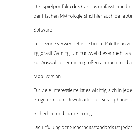
Das Spielportfolio des Casinos umfasst eine br
der irischen Mythologie sind hier auch belieb
Software
Leprezone verwendet eine breite Palette an ve
Yggdrasil Gaming, um nur zwei dieser mehr als 
zur Auswahl über einen großen Zeitraum und au
Mobilversion
Für viele Interessierte ist es wichtig, sich in 
Programm zum Downloaden für Smartphones z
Sicherheit und Lizenzierung
Die Erfüllung der Sicherheitsstandards ist je