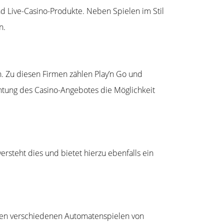
nd Live-Casino-Produkte. Neben Spielen im Stil
n.
. Zu diesen Firmen zählen Play’n Go und
achtung des Casino-Angebotes die Möglichkeit
versteht dies und bietet hierzu ebenfalls ein
n den verschiedenen Automatenspielen von