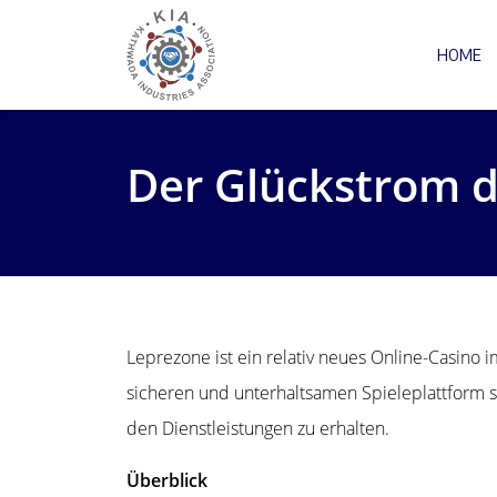
HOME
Der Glückstrom d
Leprezone ist ein relativ neues Online-Casino 
sicheren und unterhaltsamen Spieleplattform s
den Dienstleistungen zu erhalten.
Überblick