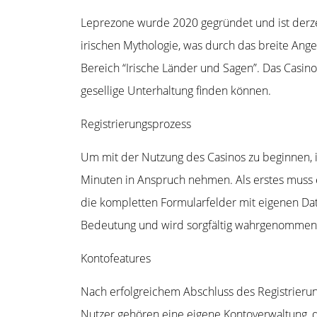
Leprezone wurde 2020 gegründet und ist derze
irischen Mythologie, was durch das breite Ang
Bereich “Irische Länder und Sagen”. Das Casino
gesellige Unterhaltung finden können.
Registrierungsprozess
Um mit der Nutzung des Casinos zu beginnen, is
Minuten in Anspruch nehmen. Als erstes muss e
die kompletten Formularfelder mit eigenen Da
Bedeutung und wird sorgfältig wahrgenommen
Kontofeatures
Nach erfolgreichem Abschluss des Registrierun
Nutzer gehören eine eigene Kontoverwaltung, d