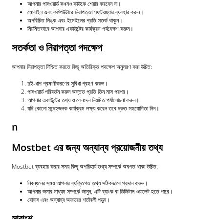
আপনার পাসওয়ার্ড কখনও কাউকে শেয়ার করবেন না।
মোবাইল এবং কম্পিউটারে নিরাপত্তা সফটওয়্যার ব্যবহার করুন।
অপরিচিত লিঙ্ক এবং ইমেইলের প্রতি সতর্ক থাকুন।
নিয়মিতভাবে আপনার একাউন্টের কার্যক্রম পর্যবেক্ষণ করুন।
সতর্কতা ও নিরাপত্তা পদক্ষেপ
আপনার নিরাপত্তা নিশ্চিত করতে কিছু অতিরিক্ত পদক্ষেপ অনুসরণ করা উচিত:
দুই-ধাপ প্রমাণীকরণের সুবিধা গ্রহণ করুন।
পাসওয়ার্ড পরিবর্তন করুন অন্তত প্রতি তিন মাস পরপর।
আপনার একাউন্টের তথ্য ও লেনদেন নিয়মিত পর্যালোচনা করুন।
যদি কোনো সন্দেহজনক কার্যক্রম লক্ষ্য করেন তবে দ্রুত সহযোগিতা নিন।
n
Mostbet এর জন্য অন্যান্য প্রয়োজনীয় তথ্য
Mostbet ব্যবহার করার সময় কিছু অপরিহার্য তথ্য সম্পর্কে অবগত থাকা উচিত:
নিবন্ধনের সময় আপনার ব্যক্তিগত তথ্য সঠিকভাবে প্রদান করুন।
আপনার জমার মাধ্যম সম্পর্কে জানুন, এটি ব্যাংক বা ডিজিটাল ওয়ালেট হতে পারে।
বোনাস এবং অন্যান্য অফারের শর্তাবলী পড়ুন।
সারাংশ