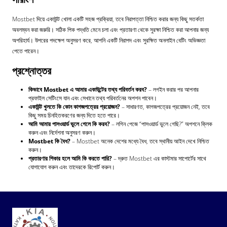
Mostbet দিয়ে একাউন্ট খোলা একটি সহজ প্রক্রিয়া, তবে নিরাপত্তা নিশ্চিত করার জন্য কিছু সতর্কতা
অবলম্বন করা জরুরি। সঠিক পিক পদ্ধতি মেনে চলা এবং প্রতারণা থেকে সুরক্ষা নিশ্চিত করা আপনার জন্য
অপরিহার্য। উপরের পদক্ষেপ অনুসরণ করে, আপনি একটি নিরাপদ এবং সুরক্ষিত অনলাইন বেটিং অভিজ্ঞতা
পেতে পারেন।
প্রশ্নোত্তর
কিভাবে Mostbet এ আমার একাউন্টের তথ্য পরিবর্তন করব?
– লগইন করার পর আপনার
প্রফাইল সেটিংসে যান এবং সেখানে তথ্য পরিবর্তনের অপশন পাবেন।
একাউন্ট খুলতে কি কোন কাগজপত্রের প্রয়োজন?
– সাধারণত, কাগজপত্রের প্রয়োজন নেই, তবে
কিছু সময় চিনহিতকরণের জন্য দিতে হতে পারে।
আমি আমার পাসওয়ার্ড ভুলে গেলে কি করব?
– লগিন পেজে “পাসওয়ার্ড ভুলে গেছি?” অপশনে ক্লিক
করুন এবং নির্দেশনা অনুসরণ করুন।
Mostbet কি বৈধ?
– Mostbet অনেক দেশের মধ্যে বৈধ, তবে স্থানীয় আইন দেখে নিশ্চিত
করুন।
প্রতারণার শিকার হলে আমি কি করতে পারি?
– দ্রুত Mostbet এর কাস্টমার সাপোর্টের সাথে
যোগাযোগ করুন এবং তাদেরকে রিপোর্ট করুন।