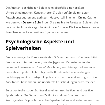
Die Auswahl der richtigen Spiele kann ebenfalls einen großen
Unterschied machen. Konzentrieren Sie sich auf Spiele mit guten
Auszahlungsquoten und geringem Hausvorteil. In einem Online-Casino
wie dem von
Daytona Spin
finden Sie eine breite Palette an Spielen, die
unterschiedliche strategische Ansätze erfordern. Die kluge Auswahl kann
Ihre Chancen auf ein positives Ergebnis erhöhen.
Psychologische Aspekte und
Spielverhalten
Die psychologische Komponente des Glücksspiels wird oft unterschätzt.
Emotionale Entscheidungen, wie das Jagen von Verlusten oder das
Setzen auf vermeintlich “heiße” Maschinen, sind häufige Stolpersteine.
Ein stabiler Spieler bleibt ruhig und trifft rationale Entscheidungen,
unabhängig von kurzfristigen Ergebnissen. Pausen sind wichtig, um den
Kopf frei zu bekommen und überhitzte Entscheidungen zu vermeiden.
Selbstkontrolle ist der Schlüssel zu einem nachhaltigen und positiven
Spielerlebnis. Das Setzen von Zeitlimits und das Erkennen von
Warnsignalen für problematisches Spielverhalten sind entscheidend. Ein