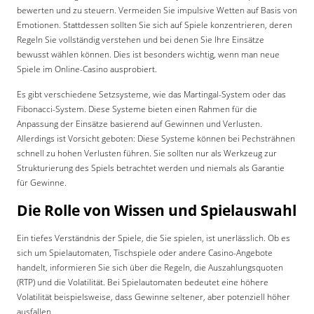
bewerten und zu steuern. Vermeiden Sie impulsive Wetten auf Basis von
Emotionen. Stattdessen sollten Sie sich auf Spiele konzentrieren, deren
Regeln Sie vollständig verstehen und bei denen Sie Ihre Einsätze
bewusst wählen können. Dies ist besonders wichtig, wenn man neue
Spiele im Online-Casino ausprobiert.
Es gibt verschiedene Setzsysteme, wie das Martingal-System oder das
Fibonacci-System. Diese Systeme bieten einen Rahmen für die
Anpassung der Einsätze basierend auf Gewinnen und Verlusten.
Allerdings ist Vorsicht geboten: Diese Systeme können bei Pechsträhnen
schnell zu hohen Verlusten führen. Sie sollten nur als Werkzeug zur
Strukturierung des Spiels betrachtet werden und niemals als Garantie
für Gewinne.
Die Rolle von Wissen und Spielauswahl
Ein tiefes Verständnis der Spiele, die Sie spielen, ist unerlässlich. Ob es
sich um Spielautomaten, Tischspiele oder andere Casino-Angebote
handelt, informieren Sie sich über die Regeln, die Auszahlungsquoten
(RTP) und die Volatilität. Bei Spielautomaten bedeutet eine höhere
Volatilität beispielsweise, dass Gewinne seltener, aber potenziell höher
ausfallen.