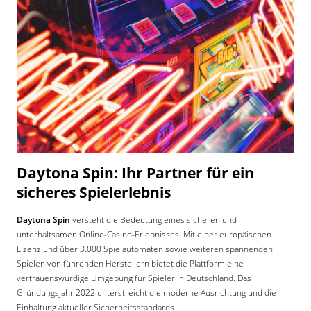
Daytona Spin: Ihr Partner für ein
sicheres Spielerlebnis
Daytona Spin
versteht die Bedeutung eines sicheren und
unterhaltsamen Online-Casino-Erlebnisses. Mit einer europäischen
Lizenz und über 3.000 Spielautomaten sowie weiteren spannenden
Spielen von führenden Herstellern bietet die Plattform eine
vertrauenswürdige Umgebung für Spieler in Deutschland. Das
Gründungsjahr 2022 unterstreicht die moderne Ausrichtung und die
Einhaltung aktueller Sicherheitsstandards.