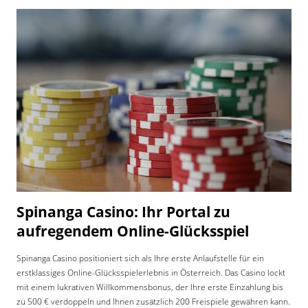
Spinanga Casino: Ihr Portal zu
aufregendem Online-Glücksspiel
Spinanga Casino positioniert sich als Ihre erste Anlaufstelle für ein
erstklassiges Online-Glücksspielerlebnis in Österreich. Das Casino lockt
mit einem lukrativen Willkommensbonus, der Ihre erste Einzahlung bis
zu 500 € verdoppeln und Ihnen zusätzlich 200 Freispiele gewähren kann.