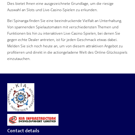
Dies bietet Ihnen eine ausgezeichnete Grundlage, um die riesige
Auswahl an Slots und Live-Casino-Spielen zu erkunden.
Bei Spinanga finden Sie eine beeindruckende Vielfalt an Unterhaltung.
Von spannenden Spielautomaten mit verschiedensten Themen und
Funktionen bis hin zu interaktiven Live-Casino-Spielen, bei denen Sie
gegen echte Dealer antreten, ist für jeden Geschmack etwas dabei.
Melden Sie sich noch heute an, um von diesem attraktiven Angebot zu
profitieren und direkt in die actiongeladene Welt des Online-Glücksspiels
einzutauchen.
Contact details