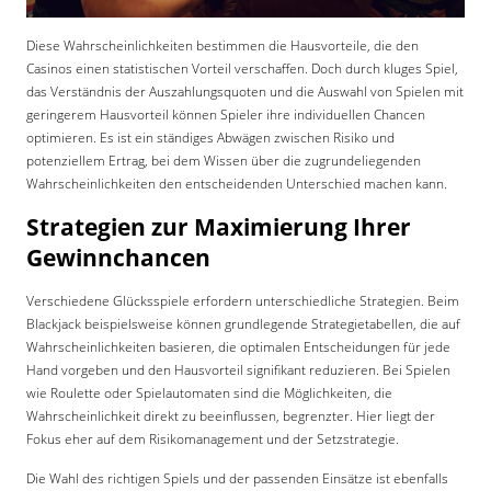
Diese Wahrscheinlichkeiten bestimmen die Hausvorteile, die den
Casinos einen statistischen Vorteil verschaffen. Doch durch kluges Spiel,
das Verständnis der Auszahlungsquoten und die Auswahl von Spielen mit
geringerem Hausvorteil können Spieler ihre individuellen Chancen
optimieren. Es ist ein ständiges Abwägen zwischen Risiko und
potenziellem Ertrag, bei dem Wissen über die zugrundeliegenden
Wahrscheinlichkeiten den entscheidenden Unterschied machen kann.
Strategien zur Maximierung Ihrer
Gewinnchancen
Verschiedene Glücksspiele erfordern unterschiedliche Strategien. Beim
Blackjack beispielsweise können grundlegende Strategietabellen, die auf
Wahrscheinlichkeiten basieren, die optimalen Entscheidungen für jede
Hand vorgeben und den Hausvorteil signifikant reduzieren. Bei Spielen
wie Roulette oder Spielautomaten sind die Möglichkeiten, die
Wahrscheinlichkeit direkt zu beeinflussen, begrenzter. Hier liegt der
Fokus eher auf dem Risikomanagement und der Setzstrategie.
Die Wahl des richtigen Spiels und der passenden Einsätze ist ebenfalls