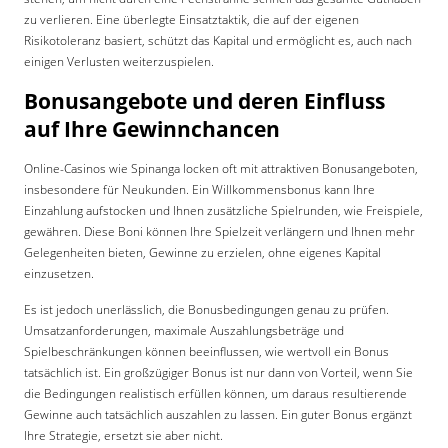
zu verlieren. Eine überlegte Einsatztaktik, die auf der eigenen
Risikotoleranz basiert, schützt das Kapital und ermöglicht es, auch nach
einigen Verlusten weiterzuspielen.
Bonusangebote und deren Einfluss
auf Ihre Gewinnchancen
Online-Casinos wie Spinanga locken oft mit attraktiven Bonusangeboten,
insbesondere für Neukunden. Ein Willkommensbonus kann Ihre
Einzahlung aufstocken und Ihnen zusätzliche Spielrunden, wie Freispiele,
gewähren. Diese Boni können Ihre Spielzeit verlängern und Ihnen mehr
Gelegenheiten bieten, Gewinne zu erzielen, ohne eigenes Kapital
einzusetzen.
Es ist jedoch unerlässlich, die Bonusbedingungen genau zu prüfen.
Umsatzanforderungen, maximale Auszahlungsbeträge und
Spielbeschränkungen können beeinflussen, wie wertvoll ein Bonus
tatsächlich ist. Ein großzügiger Bonus ist nur dann von Vorteil, wenn Sie
die Bedingungen realistisch erfüllen können, um daraus resultierende
Gewinne auch tatsächlich auszahlen zu lassen. Ein guter Bonus ergänzt
Ihre Strategie, ersetzt sie aber nicht.