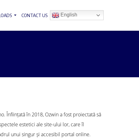
English
LOADS
CONTACT US
. Înființată în 2018, Ozwin a fost proiectată să
ectele estetici ale site-ului lor, care îl
drul unui singur și accesibil portal online.