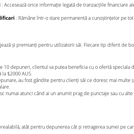
i
: Accesează orice informație legată de tranzacțiile financiare ale
ificari
: Rămâne într-o stare permanentă a cunoștințelor pe tot 
jează și premianți pentru utilizatorii săi. Fiecare tip diferit de 
le 10 depuneri, clientul va putea beneficia cu o ofertă speciala d
ă la $2000 AUS.
epunare, au fost gândite pentru clienți săi ce doresc mai multe 
lare.
sc numai atunci când ai un anumit prag de punctaje sau cu alte c
realabilă, atât pentru depunerea cât și retragerea sumei pe care t