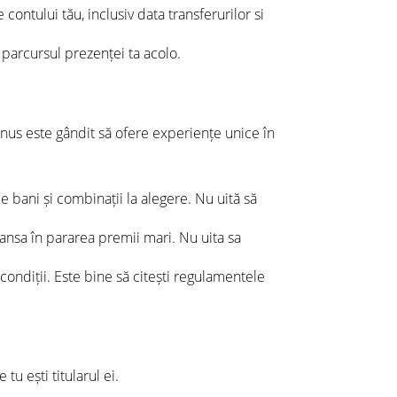
 contului tău, inclusiv data transferurilor si
parcursul prezenței ta acolo.
bonus este gândit să ofere experiențe unice în
e bani și combinații la alegere. Nu uită să
șansa în pararea premii mari. Nu uita sa
ondiții. Este bine să citești regulamentele
u ești titularul ei.