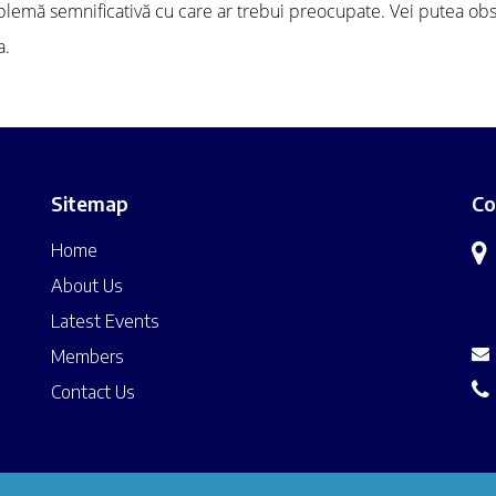
lemă semnificativă cu care ar trebui preocupate. Vei putea obser
a.
Sitemap
Co
Home
About Us
Latest Events
Members
Contact Us