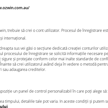
w.ozwin.com.au/
in, trebuie să crei o cont utilizator. Procesul de înregistrare est
și internațional.
 dreapta sus vei găsi o secțiune dedicată creației conturilor utiliz
rul procesului de înregistrare se solicită informațiile necesare 
t sigure și protejate conform celor mai inalte standarde de confi
 Înainte să crei utilizatorul având deja în vedere o metodă pentr
ri sau adaugarea creditelor.
dispoziție un panel de control personalizabil în care poți alege să:
ea timpului, detaliile tale pot varia. In aceste condiții și putem 
ului