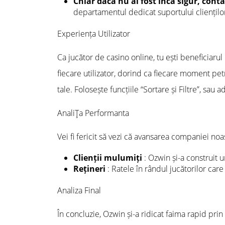
Chiar dacă nu ai fost încă sigur, cont
departamentul dedicat suportului cliențilo
Experiența Utilizator
Ca jucător de casino online, tu ești beneficiarul
fiecare utilizator, dorind ca fiecare moment pet
tale. Folosește funcțiile “Sortare și Filtre”, sau 
AnaliŢa Performanta
Vei fi fericit să vezi că avansarea companiei no
Clienții mulumiți
: Ozwin și-a construit 
Rețineri
: Ratele în rândul jucătorilor care
Analiza Final
În concluzie, Ozwin și-a ridicat faima rapid prin 