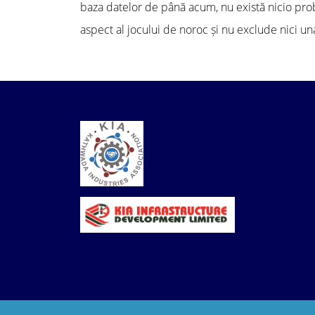
baza datelor de până acum, nu există nicio prob
aspect al jocului de noroc și nu exclude nici un