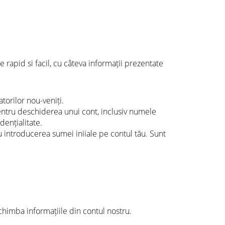
e rapid si facil, cu câteva informații prezentate
atorilor nou-veniți.
pentru deschiderea unui cont, inclusiv numele
dențialitate.
u introducerea sumei iniiale pe contul tău. Sunt
schimba informațiile din contul nostru.