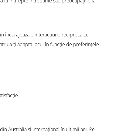
să îți îndrepte întrebările sau preocupațiile la
zwin încurajează o interacțiune reciprocă cu
tru a-ți adapta jocul în funcție de preferințele
tisfacție.
in Australia și internațional în ultimii ani. Pe