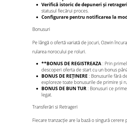
Verifică istoric de depuneri și retrager
statusul fiecărui proces.
Configurare pentru notificarea la mod
Bonusuri
Pe lângă o ofertă variată de jocuri, Ozwin încura
rularea norocului pe roluri.
**BONUS DE REGISTREAZA
: Prin prime
descoperi oferta de start cu un bonus pân
BONUS DE REȚINERE
: Bonusurile fără d
exploreze toate bonusurile de primire și ru
BONUS DE BUN TUR
: Bonusuri ce prime
legat.
Transferări si Retrageri
Fiecare tranzacție are la bază o singură cerere p