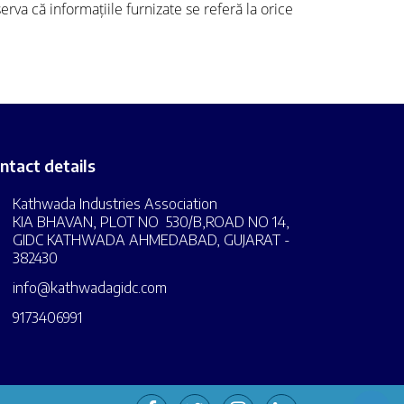
va că informațiile furnizate se referă la orice
ntact details
Kathwada Industries Association
KIA BHAVAN, PLOT NO 530/B,ROAD NO 14,
GIDC KATHWADA AHMEDABAD, GUJARAT -
382430
info@kathwadagidc.com
9173406991