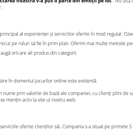
actarea noastră v-a pus o parte din emoții pe loc
. Nu uita 
r.
 principal al experienței și serviciilor oferite în mod regulat. O
recut pe roluri să fie în prim plan. Oferim mai multe metode pen
adaugă oricare alt produs din categorii.
astre în domeniul jocurilor online este evidentă.
un nume prin valorile de bază ale companiei, cu clienți plini de sa
 se mențin activ la site-ul nostru web.
serviciile oferite clienților săi. Compania s-a situat pe primele 5 d