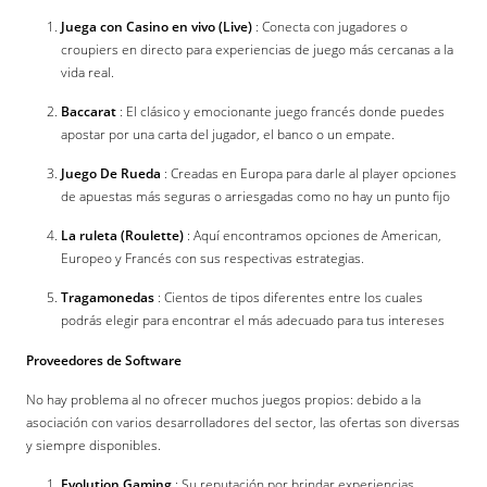
Juega con Casino en vivo (Live)
: Conecta con jugadores o
croupiers en directo para experiencias de juego más cercanas a la
vida real.
Baccarat
: El clásico y emocionante juego francés donde puedes
apostar por una carta del jugador, el banco o un empate.
Juego De Rueda
: Creadas en Europa para darle al player opciones
de apuestas más seguras o arriesgadas como no hay un punto fijo
La ruleta (Roulette)
: Aquí encontramos opciones de American,
Europeo y Francés con sus respectivas estrategias.
Tragamonedas
: Cientos de tipos diferentes entre los cuales
podrás elegir para encontrar el más adecuado para tus intereses
Proveedores de Software
No hay problema al no ofrecer muchos juegos propios: debido a la
asociación con varios desarrolladores del sector, las ofertas son diversas
y siempre disponibles.
Evolution Gaming
: Su reputación por brindar experiencias