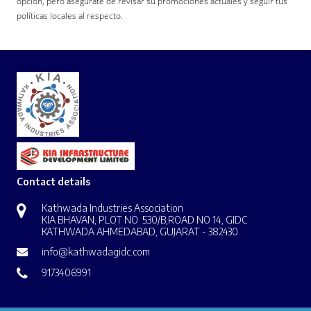
opción, pero asegúrate de revisar su promociones actuales y seguir tus
políticas locales al respecto.
Contact details
Kathwada Industries Association
KIA BHAVAN, PLOT NO 530/B,ROAD NO 14, GIDC
KATHWADA AHMEDABAD, GUJARAT - 382430
info@kathwadagidc.com
9173406991