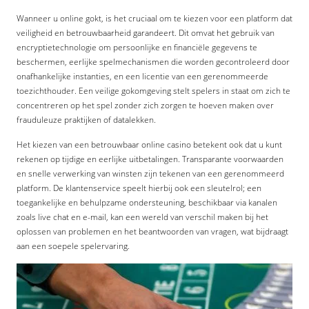
Wanneer u online gokt, is het cruciaal om te kiezen voor een platform dat
veiligheid en betrouwbaarheid garandeert. Dit omvat het gebruik van
encryptietechnologie om persoonlijke en financiële gegevens te
beschermen, eerlijke spelmechanismen die worden gecontroleerd door
onafhankelijke instanties, en een licentie van een gerenommeerde
toezichthouder. Een veilige gokomgeving stelt spelers in staat om zich te
concentreren op het spel zonder zich zorgen te hoeven maken over
frauduleuze praktijken of datalekken.
Het kiezen van een betrouwbaar online casino betekent ook dat u kunt
rekenen op tijdige en eerlijke uitbetalingen. Transparante voorwaarden
en snelle verwerking van winsten zijn tekenen van een gerenommeerd
platform. De klantenservice speelt hierbij ook een sleutelrol; een
toegankelijke en behulpzame ondersteuning, beschikbaar via kanalen
zoals live chat en e-mail, kan een wereld van verschil maken bij het
oplossen van problemen en het beantwoorden van vragen, wat bijdraagt
aan een soepele spelervaring.