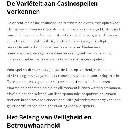
De Variëteit aan Casinospellen
Verkennen
De wereld van online casinospellen is enorm en divers, met opties voor
elke smaak en voorkeur. Van de eenvoudige charme van gokkasten, met
hun eindeloze thema’s en bonusfuncties, tot de strategische diepgang
van tafelspellen zoals roulette, blackjack en baccarat, er is altijd iets
nieuws te ontdekken. Vooral live dealer spellen bieden een
meeslepende ervaring die de sfeer van een fysiek casino nabootst,
compleet met echte dealers en interactie met andere spelers.
Voor spelers die op zoek zijn naar de kans op aanzienlijke winsten,
bieden progressieve jackpots een onweerstaanbare aantrekkingskracht.
Deze spellen, vaak geïntegreerd over meerdere casino’s, bouwen
enorme prijzenpotten op die op elk moment kunnen worden gewonnen.
AlaWin biedt een selectie van deze spannende jackpotspellen, samen
met een breed scala aan andere populaire gokopties, wat zorgt voor een
gevarieerde en boeiende spelervaring voor alle spelers.
Het Belang van Veiligheid en
Betrouwbaarheid