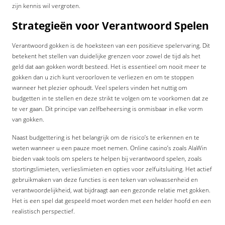
zijn kennis wil vergroten.
Strategieën voor Verantwoord Spelen
Verantwoord gokken is de hoeksteen van een positieve spelervaring. Dit
betekent het stellen van duidelijke grenzen voor zowel de tijd als het
geld dat aan gokken wordt besteed. Het is essentieel om nooit meer te
gokken dan u zich kunt veroorloven te verliezen en om te stoppen
wanneer het plezier ophoudt. Veel spelers vinden het nuttig om
budgetten in te stellen en deze strikt te volgen om te voorkomen dat ze
te ver gaan. Dit principe van zelfbeheersing is onmisbaar in elke vorm
van gokken.
Naast budgettering is het belangrijk om de risico’s te erkennen en te
weten wanneer u een pauze moet nemen. Online casino’s zoals AlaWin
bieden vaak tools om spelers te helpen bij verantwoord spelen, zoals
stortingslimieten, verlieslimieten en opties voor zelfuitsluiting. Het actief
gebruikmaken van deze functies is een teken van volwassenheid en
verantwoordelijkheid, wat bijdraagt aan een gezonde relatie met gokken.
Het is een spel dat gespeeld moet worden met een helder hoofd en een
realistisch perspectief.