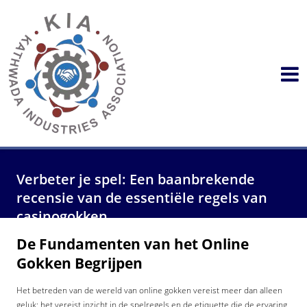
Verbeter je spel: Een baanbrekende
recensie van de essentiële regels van
casinogokken
De Fundamenten van het Online
Gokken Begrijpen
Het betreden van de wereld van online gokken vereist meer dan alleen
geluk; het vereist inzicht in de spelregels en de etiquette die de ervaring