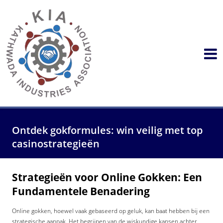
Ontdek gokformules: win veilig met top
casinostrategieën
Strategieën voor Online Gokken: Een
Fundamentele Benadering
Online gokken, hoewel vaak gebaseerd op geluk, kan baat hebben bij een
strategische aanpak. Het begrijpen van de wiskundige kansen achter