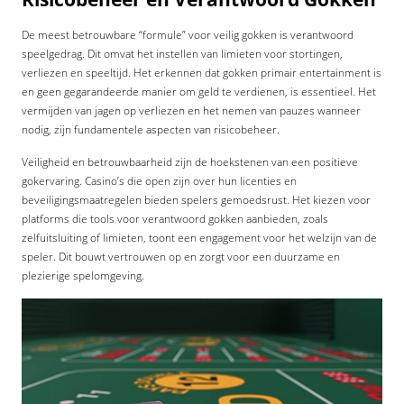
De meest betrouwbare “formule” voor veilig gokken is verantwoord
speelgedrag. Dit omvat het instellen van limieten voor stortingen,
verliezen en speeltijd. Het erkennen dat gokken primair entertainment is
en geen gegarandeerde manier om geld te verdienen, is essentieel. Het
vermijden van jagen op verliezen en het nemen van pauzes wanneer
nodig, zijn fundamentele aspecten van risicobeheer.
Veiligheid en betrouwbaarheid zijn de hoekstenen van een positieve
gokervaring. Casino’s die open zijn over hun licenties en
beveiligingsmaatregelen bieden spelers gemoedsrust. Het kiezen voor
platforms die tools voor verantwoord gokken aanbieden, zoals
zelfuitsluiting of limieten, toont een engagement voor het welzijn van de
speler. Dit bouwt vertrouwen op en zorgt voor een duurzame en
plezierige spelomgeving.