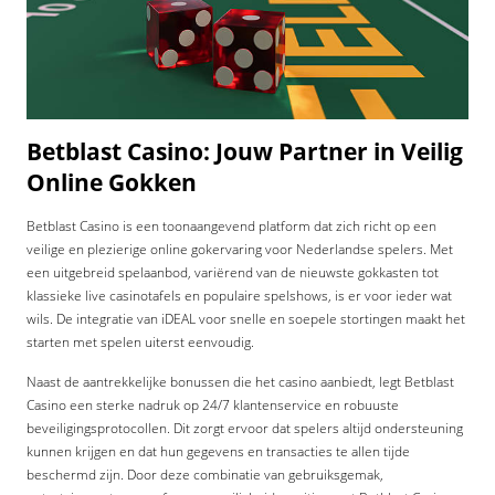
Betblast Casino: Jouw Partner in Veilig
Online Gokken
Betblast Casino is een toonaangevend platform dat zich richt op een
veilige en plezierige online gokervaring voor Nederlandse spelers. Met
een uitgebreid spelaanbod, variërend van de nieuwste gokkasten tot
klassieke live casinotafels en populaire spelshows, is er voor ieder wat
wils. De integratie van iDEAL voor snelle en soepele stortingen maakt het
starten met spelen uiterst eenvoudig.
Naast de aantrekkelijke bonussen die het casino aanbiedt, legt Betblast
Casino een sterke nadruk op 24/7 klantenservice en robuuste
beveiligingsprotocollen. Dit zorgt ervoor dat spelers altijd ondersteuning
kunnen krijgen en dat hun gegevens en transacties te allen tijde
beschermd zijn. Door deze combinatie van gebruiksgemak,