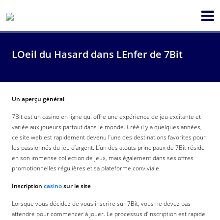
LOeil du Hasard dans LEnfer de 7Bit
Un aperçu général
7Bit est un casino en ligne qui offre une expérience de jeu excitante et
variée aux joueurs partout dans le monde. Créé il y a quelques années,
ce site web est rapidement devenu l’une des destinations favorites pour
les passionnés du jeu d’argent. L’un des atouts principaux de 7Bit réside
en son immense collection de jeux, mais également dans ses offres
promotionnelles régulières et sa plateforme conviviale.
Inscription
casino
sur le site
Lorsque vous décidez de vous inscrire sur 7Bit, vous ne devez pas
attendre pour commencer à jouer. Le processus d’inscription est rapide