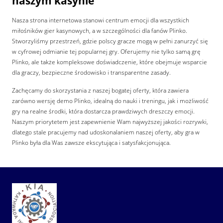
naszym kasynie
Nasza strona internetowa stanowi centrum emocji dla wszystkich
miłośników gier kasynowych, a w szczególności dla fanów Plinko.
Stworzyliśmy przestrzeń, gdzie polscy gracze mogą w pełni zanurzyć się
w cyfrowej odmianie tej popularnej gry. Oferujemy nie tylko samą grę
Plinko, ale także kompleksowe doświadczenie, które obejmuje wsparcie
dla graczy, bezpieczne środowisko i transparentne zasady.
Zachęcamy do skorzystania z naszej bogatej oferty, która zawiera
zarówno wersję demo Plinko, idealną do nauki i treningu, jak i możliwość
gry na realne środki, która dostarcza prawdziwych dreszczy emocji.
Naszym priorytetem jest zapewnienie Wam najwyższej jakości rozrywki,
dlatego stale pracujemy nad udoskonalaniem naszej oferty, aby gra w
Plinko była dla Was zawsze ekscytująca i satysfakcjonująca.