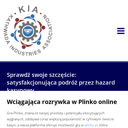
Sprawdź swoje szczęście:
satysfakcjonująca podróż przez hazard
kasynowy
Wciągająca rozrywka w Plinko online
Gra Plinko, znana ze swojej prostoty i potencjału ekscytujących
wygranych, zdobywa coraz większą popularność w cyfrowym świecie
kasyn, a nasza platforma oferuje możliwość gry w
plinko pl
, która