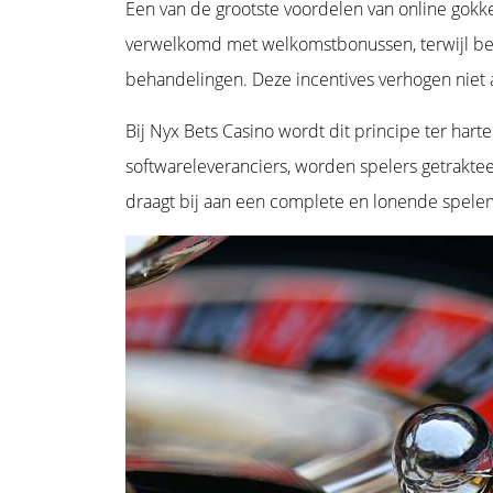
Een van de grootste voordelen van online gok
verwelkomd met welkomstbonussen, terwijl best
behandelingen. Deze incentives verhogen niet 
Bij Nyx Bets Casino wordt dit principe ter h
softwareleveranciers, worden spelers getraktee
draagt bij aan een complete en lonende spelerv