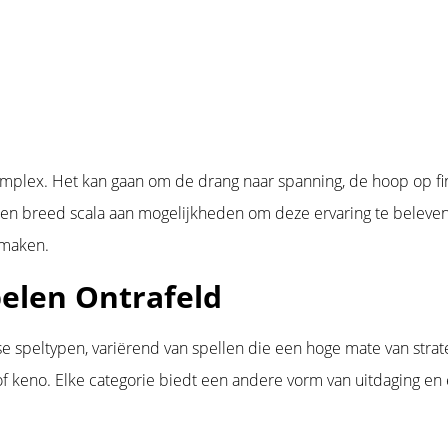
mplex. Het kan gaan om de drang naar spanning, de hoop op fin
 een breed scala aan mogelijkheden om deze ervaring te beleve
 maken.
elen Ontrafeld
 speltypen, variërend van spellen die een hoge mate van strate
 of keno. Elke categorie biedt een andere vorm van uitdaging en