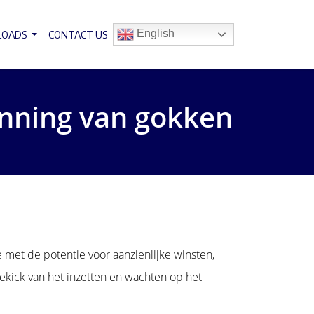
English
LOADS
CONTACT US
anning van gokken
met de potentie voor aanzienlijke winsten,
nekick van het inzetten en wachten op het