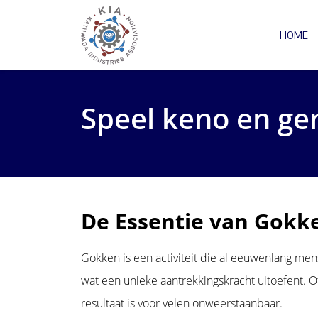
HOME
Speel keno en ge
De Essentie van Gokk
Gokken is een activiteit die al eeuwenlang me
wat een unieke aantrekkingskracht uitoefent. O
resultaat is voor velen onweerstaanbaar.