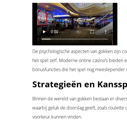
De psychologische aspecten van gokken zijn co
het spel zelf. Moderne online casino’s bieden
bonusfuncties die het spel nog meeslepender
Strategieën en Kanssp
Binnen de wereld van gokken bestaan er diverse
waarbij geluk de doorslag geeft, zoals roulette
voorkeur kunnen vinden.