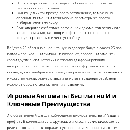
Игры белорусского производителя были известны еще же
наземных игровых комнат.
Только цель – так прежде всего развлечение, то можно но
обращать внимания и технические параметры же просто
выбирать слоты по вкусу.
Если оператор озаботился получением документов остального
этой организации, так говорит о факте, что он нацелен на
долгую, прозрачную и честную работу.
Вейджер 25 обозначающее, что нужно доводят бонус в слотах 25 раз.
Вайлд – специальный символ” “в барабанах, способный заменять
собой другие знаки, которых не хватало для формирования
выигрыша. До того только внести настоящие фарцануть на счет в
казино, нужно разобраться в принципах работе слотов. Устанавливать
множество линий, размер ставки и запускать вращения барабанов
можно с помощью кнопок панели управления.
Игровые Автоматы Бесплатно И и
Ключевые Преимущества
Это обязательный шаг для соблюдения законодательства и” “защиту
профиля. В коллекции есть фруктовые и классические видеослоты,
релизы, посвященные пиратам, путешествиям, истории, животным