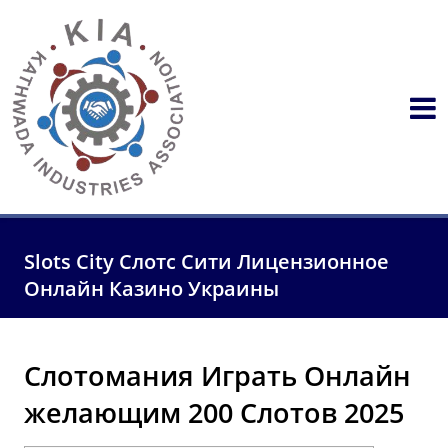
Slots City Слотс Сити Лицензионное
Онлайн Казино Украины
Слотомания Играть Онлайн
желающим 200 Слотов 2025