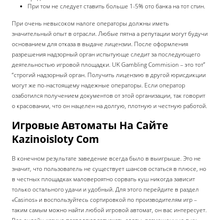
При том не следует ставить больше 1-5% ото банка на тот спин.
При очень невысоком налоге операторы должны иметь
значительный опыт в отрасли. Любые пятна а репутации могут будучи
основанием для отказа в выдаче лицензии. После оформления
разрешения надзорный орган испытующе следит за последующего
деятельностью игровой площадки. UK Gambling Commision – это тот”
“строгий надзорный орган. Получить лицензию в другой юрисдикции
могут же по-настоящему надежные операторы. Если оператор
озаботился получением документов от этой организации, так говорит
о красовании, что он нацелен на долгую, плотную и честную работой.
Игровые Автоматы На Сайте
Kazinoisloty Com
В конечном результате заведение всегда было в выигрыше. Это не
значит, что пользователь не существует шансов остаться в плюсе, но
в честных площадках маловероятно сорвать куш никогда зависит
только остального удачи и удобный. Для этого перейдите в раздел
«Casinos» и воспользуйтесь сортировкой по производителям игр –
таким самым можно найти любой игровой автомат, он вас интересует.