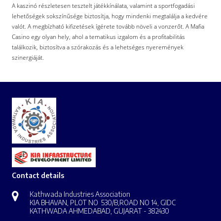
A kaszinó részletesen tesztelt játékkínálata, valamint a sportfogadási
lehetőségek sokszínűsége biztosítja, hogy mindenki megtalálja a kedvére
valót. A megbízható kifizetések ígérete tovább növeli a vonzerőt. A Mafia
Casino egy olyan hely, ahol a tematikus izgalom és a profitabilitás
találkozik, biztosítva a szórakozás és a lehetséges nyeremények
szinergiáját.
Contact details
Kathwada Industries Association
KIA BHAVAN, PLOT NO 530/B,ROAD NO 14, GIDC
KATHWADA AHMEDABAD, GUJARAT - 382430