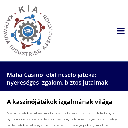
Mafia Casino lebilincselő játéka:
nyereséges izgalom, biztos jutalmak
A kaszinójátékok izgalmának világa
A kaszinójátékok világa mindig is vonzotta az embereket a lehetséges
nyeremények és a puszta szórakozás ígérete miatt. Legyen szó stratégiai
asztali játékokról vagy a szerencse alapú nyerőgépekről, mindenki