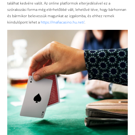
találhat kedvére valót. Az online platformok elterjedésével ez a
szórakozási forma még elérhetőbbé vált, lehetővé téve, hogy bárhonnan
és bármikor belevessük magunkat az izgalomba, és ehhez remek
kiindulópont lehet a
https://mafiacasino.hu.net/
.