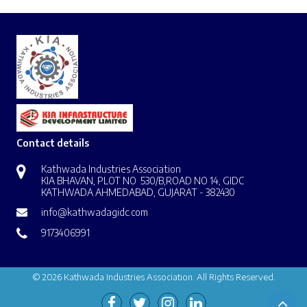
Contact details
Kathwada Industries Association
KIA BHAVAN, PLOT NO 530/B,ROAD NO 14, GIDC
KATHWADA AHMEDABAD, GUJARAT - 382430
info@kathwadagidc.com
9173406991
© 2026 Kathwada Industries Association. All Rights Reserved.