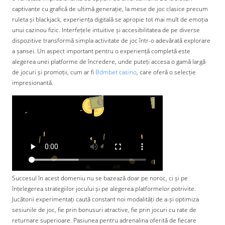
captivante cu grafică de ultimă generație, la mese de joc clasice precum
ruleta și blackjack, experiența digitală se apropie tot mai mult de emoția
unui cazinou fizic. Interfețele intuitive și accesibilitatea de pe diverse
dispozitive transformă simpla activitate de joc într-o adevărată explorare
a șansei. Un aspect important pentru o experiență completă este
alegerea unei platforme de încredere, unde puteți accesa o gamă largă
de jocuri și promoții, cum ar fi
Bdmbet casino
, care oferă o selecție
impresionantă.
Succesul în acest domeniu nu se bazează doar pe noroc, ci și pe
înțelegerea strategiilor jocului și pe alegerea platformelor potrivite.
Jucătorii experimentați caută constant noi modalități de a-și optimiza
sesiunile de joc, fie prin bonusuri atractive, fie prin jocuri cu rate de
returnare superioare. Pasiunea pentru adrenalina oferită de fiecare