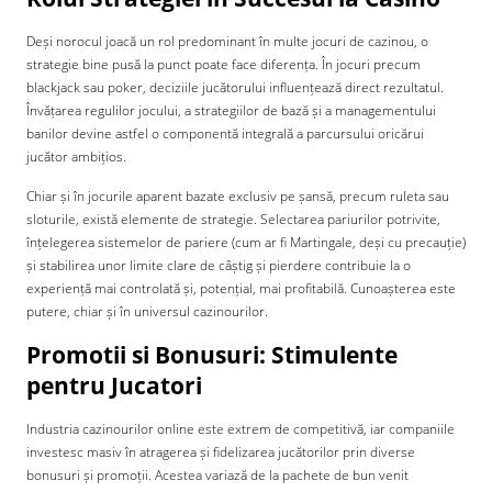
Deși norocul joacă un rol predominant în multe jocuri de cazinou, o
strategie bine pusă la punct poate face diferența. În jocuri precum
blackjack sau poker, deciziile jucătorului influențează direct rezultatul.
Învățarea regulilor jocului, a strategiilor de bază și a managementului
banilor devine astfel o componentă integrală a parcursului oricărui
jucător ambițios.
Chiar și în jocurile aparent bazate exclusiv pe șansă, precum ruleta sau
sloturile, există elemente de strategie. Selectarea pariurilor potrivite,
înțelegerea sistemelor de pariere (cum ar fi Martingale, deși cu precauție)
și stabilirea unor limite clare de câștig și pierdere contribuie la o
experiență mai controlată și, potențial, mai profitabilă. Cunoașterea este
putere, chiar și în universul cazinourilor.
Promotii si Bonusuri: Stimulente
pentru Jucatori
Industria cazinourilor online este extrem de competitivă, iar companiile
investesc masiv în atragerea și fidelizarea jucătorilor prin diverse
bonusuri și promoții. Acestea variază de la pachete de bun venit