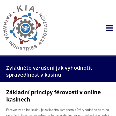
Zvládněte vzrušení jak vyhodnotit
spravedlnost v kasinu
Základní principy férovosti v online
kasinech
Férovost v online kasinu je základním kamenem důvěryhodného herního
prostředí. Hráči se spoléhají na to, že výsledky her jsou náhodné a nedají