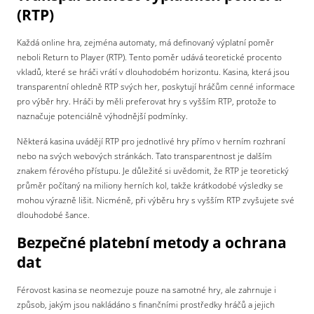
(RTP)
Každá online hra, zejména automaty, má definovaný výplatní poměr
neboli Return to Player (RTP). Tento poměr udává teoretické procento
vkladů, které se hráči vrátí v dlouhodobém horizontu. Kasina, která jsou
transparentní ohledně RTP svých her, poskytují hráčům cenné informace
pro výběr hry. Hráči by měli preferovat hry s vyšším RTP, protože to
naznačuje potenciálně výhodnější podmínky.
Některá kasina uvádějí RTP pro jednotlivé hry přímo v herním rozhraní
nebo na svých webových stránkách. Tato transparentnost je dalším
znakem férového přístupu. Je důležité si uvědomit, že RTP je teoretický
průměr počítaný na miliony herních kol, takže krátkodobé výsledky se
mohou výrazně lišit. Nicméně, při výběru hry s vyšším RTP zvyšujete své
dlouhodobé šance.
Bezpečné platební metody a ochrana
dat
Férovost kasina se neomezuje pouze na samotné hry, ale zahrnuje i
způsob, jakým jsou nakládáno s finančními prostředky hráčů a jejich