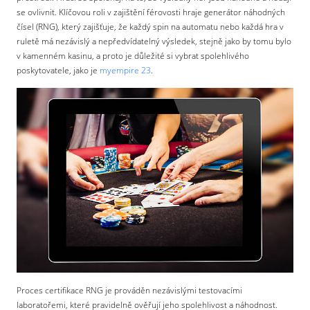
se ovlivnit. Klíčovou roli v zajištění férovosti hraje generátor náhodných
čísel (RNG), který zajišťuje, že každý spin na automatu nebo každá hra v
ruletě má nezávislý a nepředvídatelný výsledek, stejně jako by tomu bylo
v kamenném kasinu, a proto je důležité si vybrat spolehlivého
poskytovatele, jako je
myempire 23
.
Proces certifikace RNG je prováděn nezávislými testovacími
laboratořemi, které pravidelně ověřují jeho spolehlivost a náhodnost.