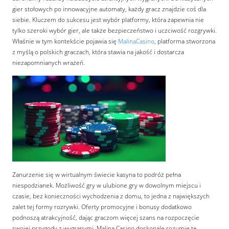
gier stołowych po innowacyjne automaty, każdy gracz znajdzie coś dla
siebie. Kluczem do sukcesu jest wybór platformy, która zapewnia nie
tylko szeroki wybór gier, ale także bezpieczeństwo i uczciwość rozgrywki.
Właśnie w tym kontekście pojawia się
MalinaCasino
, platforma stworzona
z myślą o polskich graczach, która stawia na jakość i dostarcza
niezapomnianych wrażeń.
Zanurzenie się w wirtualnym świecie kasyna to podróż pełna
niespodzianek. Możliwość gry w ulubione gry w dowolnym miejscu i
czasie, bez konieczności wychodzenia z domu, to jedna z największych
zalet tej formy rozrywki. Oferty promocyjne i bonusy dodatkowo
podnoszą atrakcyjność, dając graczom więcej szans na rozpoczęcie
swojej przygody z wygranymi. Malina Casino doskonale rozumie te