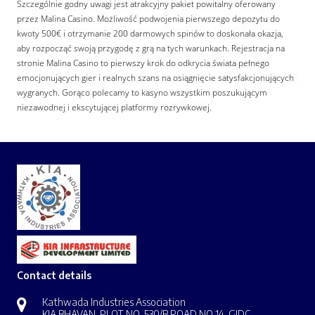
Szczególnie godny uwagi jest atrakcyjny pakiet powitalny oferowany
przez Malina Casino. Możliwość podwojenia pierwszego depozytu do
kwoty 500€ i otrzymanie 200 darmowych spinów to doskonała okazja,
aby rozpocząć swoją przygodę z grą na tych warunkach. Rejestracja na
stronie Malina Casino to pierwszy krok do odkrycia świata pełnego
emocjonujących gier i realnych szans na osiągnięcie satysfakcjonujących
wygranych. Gorąco polecamy to kasyno wszystkim poszukującym
niezawodnej i ekscytującej platformy rozrywkowej.
Contact details
Kathwada Industries Association
KIA BHAVAN, PLOT NO 530/B,ROAD NO 14, GIDC