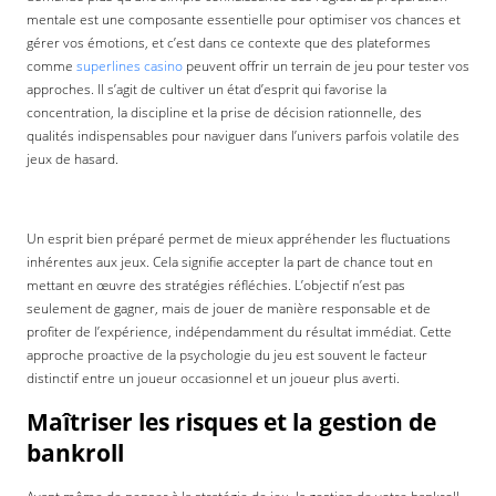
mentale est une composante essentielle pour optimiser vos chances et
gérer vos émotions, et c’est dans ce contexte que des plateformes
comme
superlines casino
peuvent offrir un terrain de jeu pour tester vos
approches. Il s’agit de cultiver un état d’esprit qui favorise la
concentration, la discipline et la prise de décision rationnelle, des
qualités indispensables pour naviguer dans l’univers parfois volatile des
jeux de hasard.
Un esprit bien préparé permet de mieux appréhender les fluctuations
inhérentes aux jeux. Cela signifie accepter la part de chance tout en
mettant en œuvre des stratégies réfléchies. L’objectif n’est pas
seulement de gagner, mais de jouer de manière responsable et de
profiter de l’expérience, indépendamment du résultat immédiat. Cette
approche proactive de la psychologie du jeu est souvent le facteur
distinctif entre un joueur occasionnel et un joueur plus averti.
Maîtriser les risques et la gestion de
bankroll