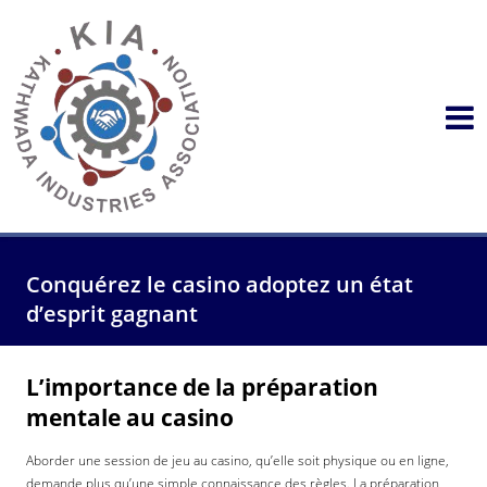
Conquérez le casino adoptez un état
d’esprit gagnant
L’importance de la préparation
mentale au casino
Aborder une session de jeu au casino, qu’elle soit physique ou en ligne,
demande plus qu’une simple connaissance des règles. La préparation