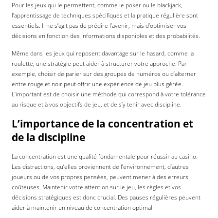
Pour les jeux qui le permettent, comme le poker ou le blackjack,
l’apprentissage de techniques spécifiques et la pratique régulière sont
essentiels. Il ne s’agit pas de prédire l’avenir, mais d’optimiser vos
décisions en fonction des informations disponibles et des probabilités.
Même dans les jeux qui reposent davantage sur le hasard, comme la
roulette, une stratégie peut aider à structurer votre approche. Par
exemple, choisir de parier sur des groupes de numéros ou d’alterner
entre rouge et noir peut offrir une expérience de jeu plus gérée.
L’important est de choisir une méthode qui correspond à votre tolérance
au risque et à vos objectifs de jeu, et de s’y tenir avec discipline.
L’importance de la concentration et
de la discipline
La concentration est une qualité fondamentale pour réussir au casino.
Les distractions, qu’elles proviennent de l’environnement, d’autres
joueurs ou de vos propres pensées, peuvent mener à des erreurs
coûteuses. Maintenir votre attention sur le jeu, les règles et vos
décisions stratégiques est donc crucial. Des pauses régulières peuvent
aider à maintenir un niveau de concentration optimal.