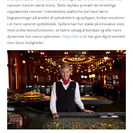
casinoer med en dansk licens. Dette skyldes primært de forskellige
regulatoriske rammer. Udenlandske platforme kan have færre
begrænsninger på antallet af spiludviklere og spiltyper, hvilket resulterer
i et mere varieret spilbibliotek. Spillere kan her støde på innovative slots
med unikke bonusfunktioner, et større udvalg af bordspil og ofte mere
dynamiske live casino oplevelser.
https://atica.dk/
kan give dig et overblik
over disse muligheder.