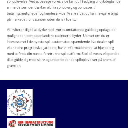
spiloplevelse. Ved at besøge vores side kan du få adgang til dybdegående
anmeldelser, der dækker alt fra spiludvalg og bonusser til
betalingsmuligheder og kundeservice. Vi sikrer, at du kan navigere trygt
på markedet for casinoer uden dansk licens.
Vi inviterer dig til at dykke ned i vores omfattende guide og opdage de
muligheder, som udenlandske casinoer tilbyder. Uanset om du er
interesseret i de nyeste spilleautomater, spændende live dealer-spil
eller store progressive jackpots, har vi informationen til at hjælpe dig
med at finde din næste foretrukne spilplatform. Stol på vores ekspertise
til at guide dig mod sikre og underholdende spiloplevelser på tværs af
grænser.