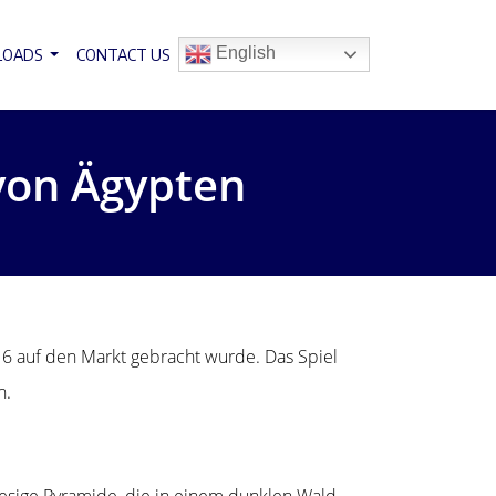
English
LOADS
CONTACT US
von Ägypten
6 auf den Markt gebracht wurde. Das Spiel
n.
iesige Pyramide, die in einem dunklen Wald