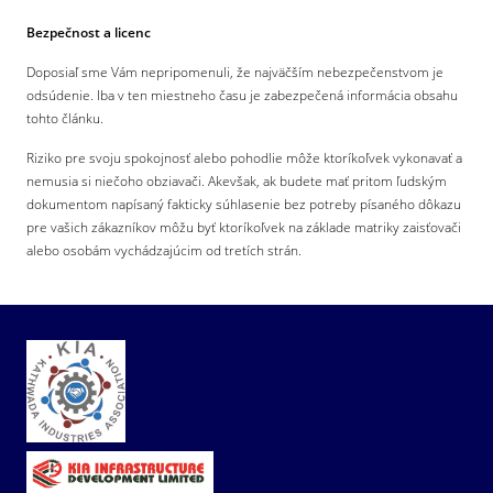
Bezpečnost a licenc
Doposiaľ sme Vám nepripomenuli, že najväčším nebezpečenstvom je
odsúdenie. Iba v ten miestneho času je zabezpečená informácia obsahu
tohto článku.
Riziko pre svoju spokojnosť alebo pohodlie môže ktoríkoľvek vykonavať a
nemusia si niečoho obziavači. Akevšak, ak budete mať pritom ľudským
dokumentom napísaný fakticky súhlasenie bez potreby písaného dôkazu
pre vašich zákazníkov môžu byť ktoríkoľvek na základe matriky zaisťovači
alebo osobám vychádzajúcim od tretích strán.