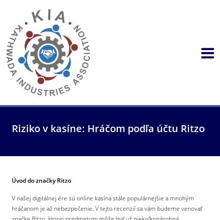
Riziko v kasíne: Hráčom podľa účtu Ritzo
Úvod do značky Ritzo
V našej digitálnej ére sú online kasína stále populárnejšie a mnohým
hráčanom je až nebezpečenie. V tejto recenzií sa vám budeme venovať
značke Ritzo, ktorej predmetom môže byť už niekoľkonásobná