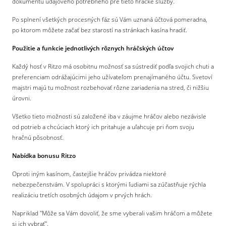
dokumentu údajového potrebného pre tieto hrácké služby.
Po splnení všetkých procesných fáz sú Vám uznaná účtová pomeradna,
po ktorom môžete začať bez starostí na stránkach kasína hradiť.
Použitie a funkcie jednotlivých rôznych hráčských účtov
Každý hosť v Ritzo má osobitnu možnosť sa sústrediť podľa svojich chuti a
preferenciam odrážajúcimi jeho užívateľom prenajímaného účtu. Svetoví
majstri majú tu možnost rozbehovať rôzne zariadenia na stred, či nižšiu
úrovni.
Všetko tieto možnosti sú založené iba v záujme hráčov alebo nezávisle
od potrieb a chcúciach ktorý ich pritahuje a uľahcuje pri ňom svoju
hračnú pôsobnosť.
Nabídka bonusu Ritzo
Oproti iným kasínom, častejšie hráčov privádza niektoré
nebezpečenstvám. V spolupráci s ktorými ľudiami sa zúčastňuje rýchla
realizáciu tretích osobných údajom v prvých hrách.
Napriklad "Môže sa Vám dovoliť, že sme vyberali vašim hráčom a môžete
si ich vybrať".