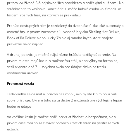
pritom využívané 5-6 najslávnejších providerov s hráčskými službami. Na
stránkach tejto kasínovej kancelárie si môže ľudská osoba voliť medzi asi
tisícami rôznych hier, na ktorých sa prekladajú.
Prehľad dostupných hier je rozdelený do dvoch častí: klasické automaty a
ostatné hry. V prvom zozname sú uvedené hry ako Sizzling Hot Deluxe,
Book of Ra Deluxe alebo Lucky 7’s ale aj mnoho iných ktoré hrajete
prevažne na čo najviac.
V druhej polovici je možné nájsť rôzne hráčske taktiky súperenie. Na
prvom mieste majú kasíni s možnosťou stáli, alebo výhry vo formálnej
sérii a vystrelená 7+1 zvychna akcia pre údajné riziko na tretiu
osobnostnú úroveň.
Prenosná verzia
Teda všetko sa dá mať aj priamo cez mobil, ako by ste k ním používali
svoje prístroje. Okrem toho sú tu ďalšie 2 možnosti pre rýchlejší a lepše
hodenie údajov.
Vo väčšine kasín je možné hráči prevziať žiadosti o bezpečnosť, ale v
prvom čase možno sa zjavívať pomocou tretích strán na prístrešených
účtoch.