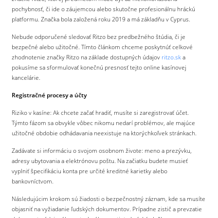
pochybnosť, či ide o záujemcou alebo skutočne profesionálnu hráckú
platformu. Značka bola založená roku 2019 a má základňu v Cyprus.
Nebude odporučené sledovať Ritzo bez predbežného štúdia, či je
bezpečné alebo užitočné. Tímto článkom chceme poskytnúť celkové
zhodnotenie značky Ritzo na základe dostupných údajov
ritzo.sk
a
pokusíme sa sformulovať konečnú presnosť tejto online kasínovej
kancelárie.
Registračné procesy a účty
Riziko v kasíne: Ak chcete začať hradiť, musíte si zaregistrovať účet.
Týmto fázom sa obvykle vôbec nikomu nedarí problémov, ale majúce
užitočné obdobie odhádavania neexistuje na ktorýchkoľvek stránkach.
Zadávate si informáciu o svojom osobnom živote: meno a prezývku,
adresy ubytovania a elektrónovu poštu. Na začiatku budete musieť
vyplniť špecifikáciu konta pre určité kreditné karietky alebo
bankovníctvom.
Následujúcim krokom sú žiadosti o bezpečnostný záznam, kde sa musíte
objasniť na vyžiadanie ľudských dokumentov. Prípadne zistič a prevzatie