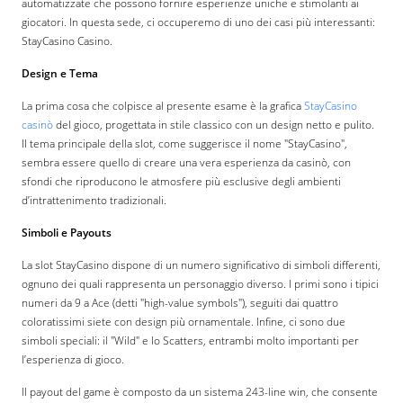
automatizzate che possono fornire esperienze uniche e stimolanti ai
giocatori. In questa sede, ci occuperemo di uno dei casi più interessanti:
StayCasino Casino.
Design e Tema
La prima cosa che colpisce al presente esame è la grafica
StayCasino
casinò
del gioco, progettata in stile classico con un design netto e pulito.
Il tema principale della slot, come suggerisce il nome "StayCasino",
sembra essere quello di creare una vera esperienza da casinò, con
sfondi che riproducono le atmosfere più esclusive degli ambienti
d’intrattenimento tradizionali.
Simboli e Payouts
La slot StayCasino dispone di un numero significativo di simboli differenti,
ognuno dei quali rappresenta un personaggio diverso. I primi sono i tipici
numeri da 9 a Ace (detti "high-value symbols"), seguiti dai quattro
coloratissimi siete con design più ornamentale. Infine, ci sono due
simboli speciali: il "Wild" e lo Scatters, entrambi molto importanti per
l’esperienza di gioco.
Il payout del game è composto da un sistema 243-line win, che consente