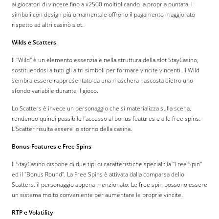
ai giocatori di vincere fino a x2500 moltiplicando la propria puntata. I
simboli con design più ornamentale offrono il pagamento maggiorato
rispetto ad altri casinò slot.
Wilds e Scatters
Il "Wild" è un elemento essenziale nella struttura della slot StayCasino,
sostituendosi a tutti gli altri simboli per formare vincite vincenti. Il Wild
sembra essere rappresentato da una maschera nascosta dietro uno
sfondo variabile durante il gioco.
Lo Scatters è invece un personaggio che si materializza sulla scena,
rendendo quindi possibile l’accesso al bonus features e alle free spins.
L’Scatter risulta essere lo storno della casina.
Bonus Features e Free Spins
Il StayCasino dispone di due tipi di caratteristiche speciali: la "Free Spin"
ed il "Bonus Round". La Free Spins è attivata dalla comparsa dello
Scatters, il personaggio appena menzionato. Le free spin possono essere
un sistema molto conveniente per aumentare le proprie vincite.
RTP e Volatility