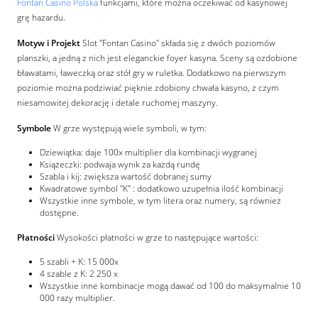
Fontan Casino Polska
funkcjami, które można oczekiwać od kasynowej
grę hazardu.
Motyw i Projekt
Slot "Fontan Casino" składa się z dwóch poziomów
planszki, a jedną z nich jest eleganckie foyer kasyna. Sceny są ozdobione
bławatami, ławeczką oraz stół gry w ruletka. Dodatkowo na pierwszym
poziomie można podziwiać pięknie zdobiony chwała kasyno, z czym
niesamowitej dekorację i detale ruchomej maszyny.
Symbole
W grze występują wiele symboli, w tym:
Dziewiątka: daje 100x multiplier dla kombinacji wygranej
Książeczki: podwaja wynik za każdą rundę
Szabla i kij: zwiększa wartość dobranej sumy
Kwadratowe symbol "K" : dodatkowo uzupełnia ilość kombinacji
Wszystkie inne symbole, w tym litera oraz numery, są również
dostępne.
Płatności
Wysokości płatności w grze to następujące wartości:
5 szabli + K: 15 000x
4 szable z K: 2 250 x
Wszystkie inne kombinacje mogą dawać od 100 do maksymalnie 10
000 razy multiplier.