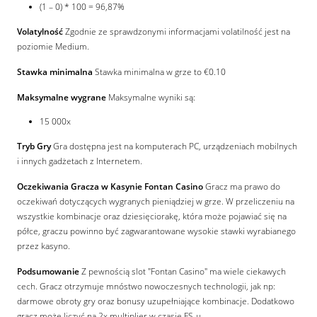
(1 – 0) * 100 = 96,87%
Volatylność
Zgodnie ze sprawdzonymi informacjami volatilność jest na
poziomie Medium.
Stawka minimalna
Stawka minimalna w grze to €0.10
Maksymalne wygrane
Maksymalne wyniki są:
15 000x
Tryb Gry
Gra dostępna jest na komputerach PC, urządzeniach mobilnych
i innych gadżetach z Internetem.
Oczekiwania Gracza w Kasynie Fontan Casino
Gracz ma prawo do
oczekiwań dotyczących wygranych pieniądziej w grze. W przeliczeniu na
wszystkie kombinacje oraz dziesięciorakę, która może pojawiać się na
półce, graczu powinno być zagwarantowane wysokie stawki wyrabianego
przez kasyno.
Podsumowanie
Z pewnością slot "Fontan Casino" ma wiele ciekawych
cech. Gracz otrzymuje mnóstwo nowoczesnych technologii, jak np:
darmowe obroty gry oraz bonusy uzupełniające kombinacje. Dodatkowo
gracz może liczyć na 2x multiplier w czasie FS-u.