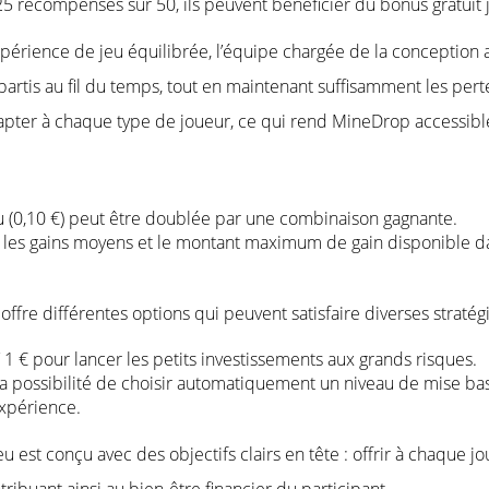
5 récompenses sur 50, ils peuvent bénéficier du bonus gratuit jus
xpérience de jeu équilibrée, l’équipe chargée de la conception
artis au fil du temps, tout en maintenant suffisamment les pe
s'adapter à chaque type de joueur, ce qui rend MineDrop accessi
eu (0,10 €) peut être doublée par une combinaison gagnante.
n les gains moyens et le montant maximum de gain disponible d
ffre différentes options qui peuvent satisfaire diverses stratég
 1 € pour lancer les petits investissements aux grands risques.
possibilité de choisir automatiquement un niveau de mise basé 
expérience.
eu est conçu avec des objectifs clairs en tête : offrir à chaque 
tribuant ainsi au bien-être financier du participant.