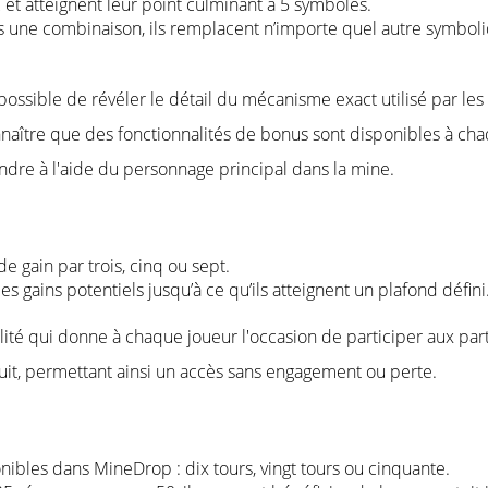
t atteignent leur point culminant à 5 symboles.
s une combinaison, ils remplacent n’importe quel autre symboli
mpossible de révéler le détail du mécanisme exact utilisé par le
naître que des fonctionnalités de bonus sont disponibles à cha
ndre à l'aide du personnage principal dans la mine.
e gain par trois, cinq ou sept.
s gains potentiels jusqu’à ce qu’ils atteignent un plafond défini
lité qui donne à chaque joueur l'occasion de participer aux par
tuit, permettant ainsi un accès sans engagement ou perte.
ibles dans MineDrop : dix tours, vingt tours ou cinquante.