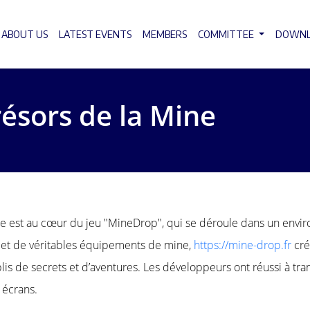
ABOUT US
LATEST EVENTS
MEMBERS
COMMITTEE
DOWN
ésors de la Mine
ture est au cœur du jeu "MineDrop", qui se déroule dans un env
 et de véritables équipements de mine,
https://mine-drop.fr
cré
is de secrets et d’aventures. Les développeurs ont réussi à tr
 écrans.