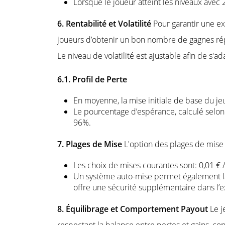
Lorsque le joueur atteint les niveaux avec 2
6. Rentabilité et Volatilité
Pour garantir une e
joueurs d’obtenir un bon nombre de gagnes rép
Le niveau de volatilité est ajustable afin de 
6.1. Profil de Perte
En moyenne, la mise initiale de base du j
Le pourcentage d’espérance, calculé selo
96%.
7. Plages de Mise
L'option des plages de mise o
Les choix de mises courantes sont: 0,01 € /
Un système auto-mise permet également la 
offre une sécurité supplémentaire dans l’
8. Équilibrage et Comportement Payout
Le j
respectant la balance entre pertes et gains, con