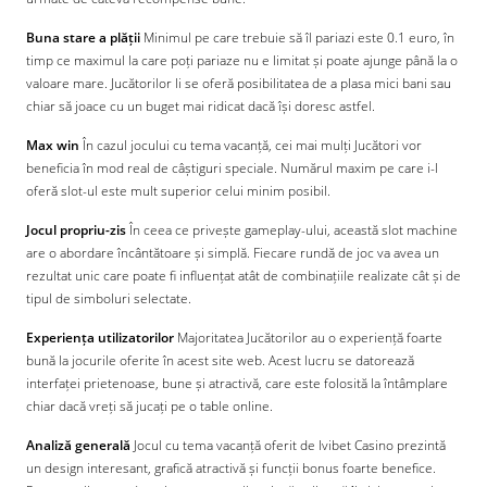
Buna stare a plății
Minimul pe care trebuie să îl pariazi este 0.1 euro, în
timp ce maximul la care poți pariaze nu e limitat și poate ajunge până la o
valoare mare. Jucătorilor li se oferă posibilitatea de a plasa mici bani sau
chiar să joace cu un buget mai ridicat dacă își doresc astfel.
Max win
În cazul jocului cu tema vacanță, cei mai mulți Jucători vor
beneficia în mod real de câștiguri speciale. Numărul maxim pe care i-l
oferă slot-ul este mult superior celui minim posibil.
Jocul propriu-zis
În ceea ce privește gameplay-ului, această slot machine
are o abordare încântătoare și simplă. Fiecare rundă de joc va avea un
rezultat unic care poate fi influențat atât de combinațiile realizate cât și de
tipul de simboluri selectate.
Experiența utilizatorilor
Majoritatea Jucătorilor au o experiență foarte
bună la jocurile oferite în acest site web. Acest lucru se datorează
interfaței prietenoase, bune și atractivă, care este folosită la întâmplare
chiar dacă vreți să jucați pe o table online.
Analiză generală
Jocul cu tema vacanță oferit de Ivibet Casino prezintă
un design interesant, grafică atractivă și funcții bonus foarte benefice.