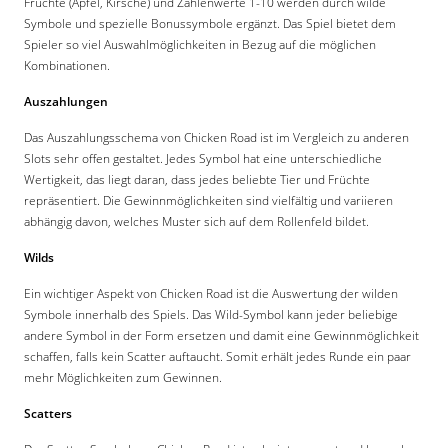
Früchte (Apfel, Kirsche) und Zahlenwerte 1-10 werden durch wilde
Symbole und spezielle Bonussymbole ergänzt. Das Spiel bietet dem
Spieler so viel Auswahlmöglichkeiten in Bezug auf die möglichen
Kombinationen.
Auszahlungen
Das Auszahlungsschema von Chicken Road ist im Vergleich zu anderen
Slots sehr offen gestaltet. Jedes Symbol hat eine unterschiedliche
Wertigkeit, das liegt daran, dass jedes beliebte Tier und Früchte
repräsentiert. Die Gewinnmöglichkeiten sind vielfältig und variieren
abhängig davon, welches Muster sich auf dem Rollenfeld bildet.
Wilds
Ein wichtiger Aspekt von Chicken Road ist die Auswertung der wilden
Symbole innerhalb des Spiels. Das Wild-Symbol kann jeder beliebige
andere Symbol in der Form ersetzen und damit eine Gewinnmöglichkeit
schaffen, falls kein Scatter auftaucht. Somit erhält jedes Runde ein paar
mehr Möglichkeiten zum Gewinnen.
Scatters