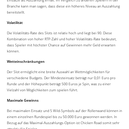
Einsätze als Auszahlung erhält. Im Vergleich zu anderen Spielern in der
Branche kann man sagen, dass diese ein höheres Niveau an Auszahlung
bereitstellt.
Volatilität
Die Volatilitäts-Rate des Slots ist relativ hoch und liegt bei 90. Diese
Kombination von hoher RTP-Zahl und hoher Volatilitäts-Rate bedeutet,
dass Spieler mit höchster Chance auf Gewinnen mehr Geld erwarten
können.
Wetteinschränkungen
Der Slot ermöglicht eine breite Auswahl an Wettmöglichkeiten für
verschiedene Budgets. Der Mindesteinsatz beträgt nur 0,01 Euro pro
Runde und der Höhepunkt beträgt 500 Euros je Spin, was zu einer
Vielzahl von Möglichkeiten zum spielen führt.
Maximale Gewinns
Bei maximalen Einsatz und 5 Wild-Symbols auf der Rollenwand können in
einem einzelnen Rundespiel bis zu 50.000 Euro gewonnen werden. In
Bezug auf das Maximal-Auszahlungs-Option ist Chicken Road somit sehr
attraktiv für Spieler.