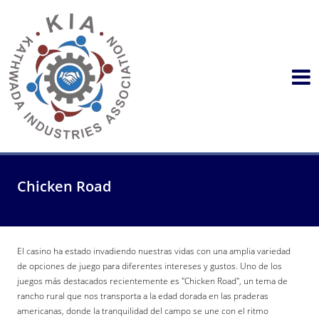
Chicken Road
El casino ha estado invadiendo nuestras vidas con una amplia variedad
de opciones de juego para diferentes intereses y gustos. Uno de los
juegos más destacados recientemente es "Chicken Road", un tema de
rancho rural que nos transporta a la edad dorada en las praderas
americanas, donde la tranquilidad del campo se une con el ritmo