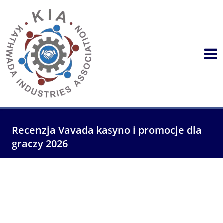
Recenzja Vavada kasyno i promocje dla
graczy 2026