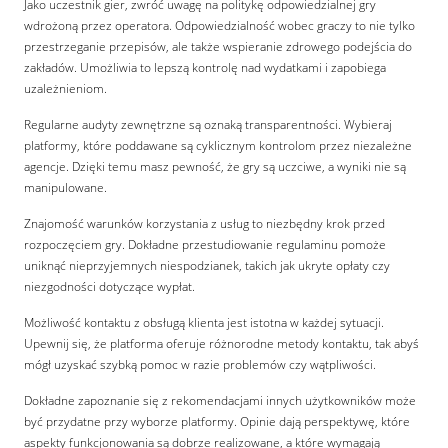
Jako uczestnik gier, zwróć uwagę na politykę odpowiedzialnej gry
wdrożoną przez operatora. Odpowiedzialność wobec graczy to nie tylko
przestrzeganie przepisów, ale także wspieranie zdrowego podejścia do
zakładów. Umożliwia to lepszą kontrolę nad wydatkami i zapobiega
uzależnieniom.
Regularne audyty zewnętrzne są oznaką transparentności. Wybieraj
platformy, które poddawane są cyklicznym kontrolom przez niezależne
agencje. Dzięki temu masz pewność, że gry są uczciwe, a wyniki nie są
manipulowane.
Znajomość warunków korzystania z usług to niezbędny krok przed
rozpoczęciem gry. Dokładne przestudiowanie regulaminu pomoże
uniknąć nieprzyjemnych niespodzianek, takich jak ukryte opłaty czy
niezgodności dotyczące wypłat.
Możliwość kontaktu z obsługą klienta jest istotna w każdej sytuacji.
Upewnij się, że platforma oferuje różnorodne metody kontaktu, tak abyś
mógł uzyskać szybką pomoc w razie problemów czy wątpliwości.
Dokładne zapoznanie się z rekomendacjami innych użytkowników może
być przydatne przy wyborze platformy. Opinie dają perspektywę, które
aspekty funkcjonowania są dobrze realizowane, a które wymagają