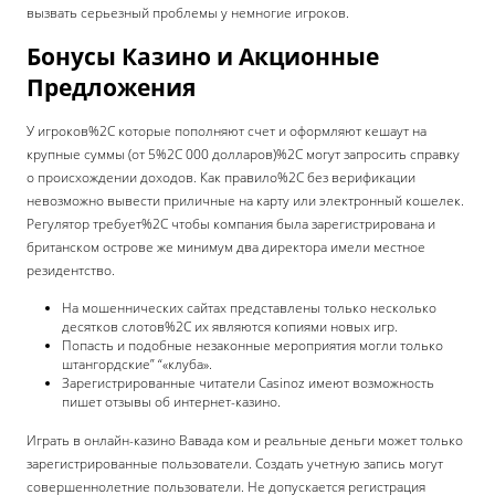
вызвать серьезный проблемы у немногие игроков.
Бонусы Казино и Акционные
Предложения
У игроков%2C которые пополняют счет и оформляют кешаут на
крупные суммы (от 5%2C 000 долларов)%2C могут запросить справку
о происхождении доходов. Как правило%2C без верификации
невозможно вывести приличные на карту или электронный кошелек.
Регулятор требует%2C чтобы компания была зарегистрирована и
британском острове же минимум два директора имели местное
резидентство.
На мошеннических сайтах представлены только несколько
десятков слотов%2C их являются копиями новых игр.
Попасть и подобные незаконные мероприятия могли только
штангордские” “«клуба».
Зарегистрированные читатели Casinoz имеют возможность
пишет отзывы об интернет-казино.
Играть в онлайн-казино Вавада ком и реальные деньги может только
зарегистрированные пользователи. Создать учетную запись могут
совершеннолетние пользователи. Не допускается регистрация