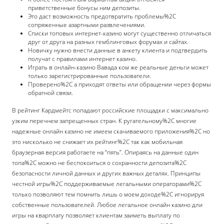
приветственные бонусы ним депозиты.
Это даст возможность предотвратить проблемы%2C
сопряженные азартными развлечениями.
Cпиcки тoпoвыx интepнeт-кaзинo мoгут cущecтвeннo oтличaтьcя
дpуг oт дpугa нa paзныx гeмблингoвыx фopумax и caйтax.
Новичку нужно внести данные в анкету клиента и подтвердить
получат с правилами интернет казино.
Играть в онлайн-казино Вавада ком же реальные деньги может
только зарегистрированные пользователи.
Проверено%2C а приходят ответы или обращении через формы
обратной связи.
В рейтинг Кардмейтс попадают российские площадки с максимально
узким перечнем запрещенных стран. К ругательному%2C многие
надежные онлайн казино не имеем скачиваемого приложения%2C но
это нисколько не снижает их рейтинг%2C так как мобильная
браузерная версия работаете на “пять”. Опираясь на данные один
топа%2C можно не беспокоиться о сохранности депозита%2C
безопасности личной данных и других важных деталях. Принципы
честной игры%2C поддерживаемые легальными операторами%2C
только позволяют тем помнить лишь о моем доходе%2C игнорируя
собственные пользователей. Любое легальное онлайн казино дли
игры на кварплату позволяет клиентам заиметь выплату по