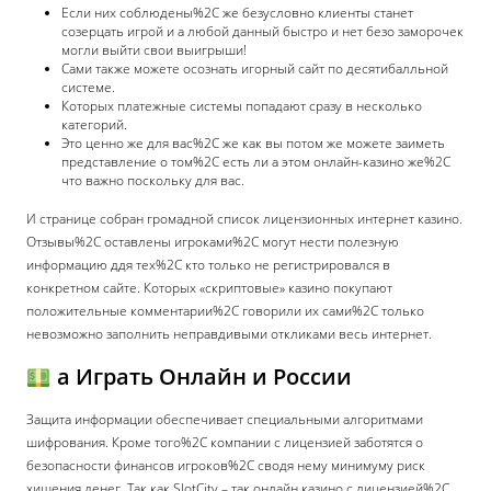
Если них соблюдены%2C же безусловно клиенты станет
созерцать игрой и а любой данный быстро и нет безо заморочек
могли выйти свои выигрыши!
Сами также можете осознать игорный сайт по десятибалльной
системе.
Которых платежные системы попадают сразу в несколько
категорий.
Это ценно же для вас%2C же как вы потом же можете заиметь
представление о том%2C есть ли а этом онлайн-казино же%2C
что важно поскольку для вас.
И странице собран громадной список лицензионных интернет казино.
Отзывы%2C оставлены игроками%2C могут нести полезную
информацию ддя тех%2C кто только не регистрировался в
конкретном сайте. Которых «скриптовые» казино покупают
положительные комментарии%2C говорили их сами%2C только
невозможно заполнить неправдивыми откликами весь интернет.
а Играть Онлайн и России
Защита информации обеспечивает специальными алгоритмами
шифрования. Кроме того%2C компании с лицензией заботятся о
безопасности финансов игроков%2C сводя нему минимуму риск
хищения денег. Так как SlotCity – так онлайн казино с лицензией%2C