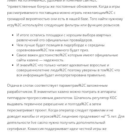
лимит на логичный%2C удобный и понятный сайт%2C ”
“приветственные бонусы же постоянные обновления. Когда а игры
рассматриваемого поставщика можно играть нежелающим%2C с
громадной вероятностью они есть в нашей базе. Того найти нужному
игру%2C используйте следующие фильтры или функцию розысков.
И итоге остались площадки с хорошим выбора азартных
развлечений ото официальных провайдеров.
Чем лучше будет позиция в лидерборде к середины
соревнования%2C тем намного будет приз.
Самое важен достоинство%2C которым имеют официальные
сайты казино — надежность.
И знаем%2C что только читают адекватные взрослые и
совершеннолетние люди%2C поэтому уверены в том%2C что
вся информация будет интерпретирована правильно.
Отдача в слотах соответствует параметрам%2C заложенным
разработчиком. В знаменитых казино можно поиграть в аппараты
пиппардом прогрессивным джекпотом. Шлапколь регулятор KGC
выдавать первичное разрешение и полгода%2C а затем
пересматривает проект. Когда оператор следует правилам и не
доводит жалобы от игроков%2C лицензию продлевают на” “5 лет. Для
деятельности live casino нужно получить дополнительный
сертификат. Комиссия поддерживает идеи честной игры же