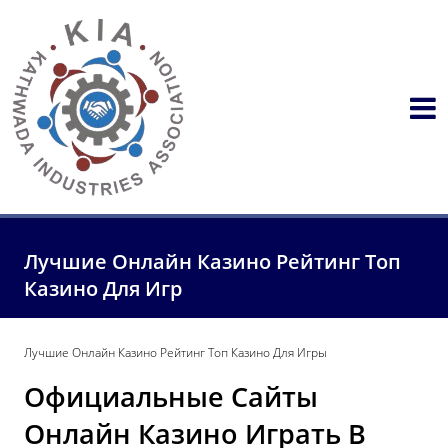
Лучшие Онлайн Казино Рейтинг Топ
Казино Для Игр
Лучшие Онлайн Казино Рейтинг Топ Казино Для Игры
Официальные Сайты
Онлайн Казино Играть В