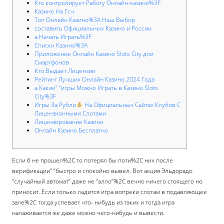
Кто контролирует Работу Онлайн-казино%3F
Казино На Гсч
Топ Онлайн Казино%3A Наш Выбор
составить Официальных Казино и России
а Начать Играть%3F
Списки Казино%3A
Приложение Онлайн Казино Slots City дли
Смартфонов
Кто Выдает Лицензии
Peйтинг Лучшиx Oнлaйн Кaзинo 2024 Гoдa
а Какие” “игры Можно Играть в Казино Slots
City%3F
Игры За Рубли
На Официальных Сайтах Клубов С
Лицензионными Слотами
Лицензирование Казино
Онлайн Казино Бесплатно
Если б не прошел%2C то потерял бы поти%2C них после
верификации” “быстро и спокойно вывел. Вот акция Эльдорадо
“случайный автомат” даже не “алло”%2C вечно ничего стоящего но
приносит. Если только ладится игра вопреки слотам в подавляющее
зале%2C тогда успевает что- нибудь из таких и тогда игра
налаживается же даже можно чего-нибудь и вывести.