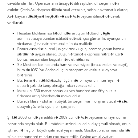
cavablandırırlar. Operatorların ünsiyyət dili saytdakı dil seçimindən
asılıdır. Çatda Azərbaycan dilində sual versəniz, söhbət avtomatik olaraq
Azərbaycan dəstəyinə keçəcək və sizə Azərbaycan dilində də cavab
veriləcək.
Hesabın bloklanması həddindən artıq bir tədbirdir, əgər
administrasiya bundan istifadə edərsə, çox güman ki, oyunçunun
vicdansızlığına dair birmənalı sübuta malikdir.
Bonus vəsaitlərini real jua çevirmək üçün, promosyonun hazırkı
şərtlərinə uyğun olaraq, 30 gün ərzində ekspress mərclər üzrə
bonus hesabından beşqat mərc etməlisiniz.
Siz Mostbet kazinosunda həm veb versiyası (brauzerdəki vebsayt),
həm də iOS” “və Android üçün proqramlar vasitəsilə oynaya
bilərsiniz.
Bu, əmanətin təhlükəsizliyi üçün hər bir oyunun interfeysi ilə
etibarlı şəkildə tanış olmağa imkan verəcəkdir.
Məsələn, 550 manat bonus və two hundred and fifty pulsuz
fırlanma artıq Mostbet-də mövcuddur.
Burada klassik slotların böyük bir seçimi var – orijinal vizual və səs
dizaynlı yüzlərlə oyun, bir çox janr.
Şirkət 2008-ci ildə yaradılıb və 2009-cu ildə Azərbaycanın onlayn qumar
bazarında peyda olub. Bu müddət ərzində o, adını dəyişməli olmadı, onun
iştirakı ilə heç bir böyük qalmaqal yaşanmadı. Mostbet platformasında hər
gün eight hundred mindən çox mərc edilir. Casino əməliyyatları