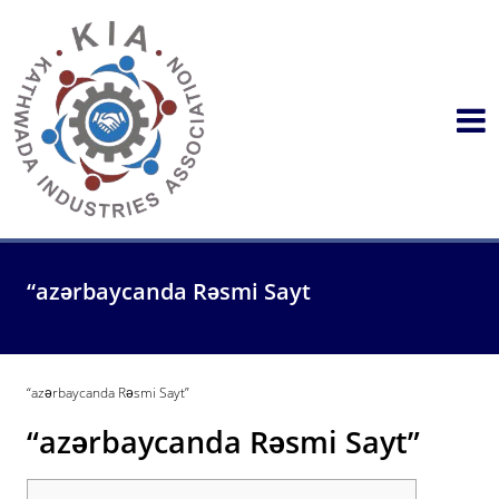
“azərbaycanda Rəsmi Sayt
“azərbaycanda Rəsmi Sayt”
“azərbaycanda Rəsmi Sayt”