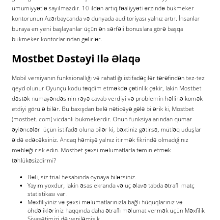
ümumiyyətlə sayılmazdır. 10 ildən artıq fəaliyyəti ərzində bukmeker
kontorunun Azərbaycanda və dünyada auditoriyası yalnız artır. İnsanlar
buraya en yeni başlayanlar üçün ən sərfəli bonuslara görə başqa
bukmeker kontorlarından gəlirlər.
Mostbet Dəstəyi Ilə Əlaqə
Mobil versiyanın funksionallığı və rahatlığı istifadəçilər tərəfindən tez-tez
qeyd olunur Oyunçu kodu təqdim etməkdə çətinlik çəkir, lakin Mostbet
dəstək nümayəndəsinin rəyə cavab verdiyi və problemin həllinə kömək
etdiyi görülə bilər. Bu baxışdan belə nəticəyə gələ bilərik ki, Mostbet
(mostbet. com) vicdanlı bukmekerdir. Onun funksiyalarından qumar
əyləncələri üçün istifadə oluna bilər ki, bəxtiniz gətirsə, mütləq uduşlar
əldə edəcəksiniz. Ancaq həmişə yalnız itirmək fikrində olmadığınız
məbləği risk edin. Mostbet şəxsi məlumatlarla təmin etmək
təhlükəsizdirmi?
Bəli, siz trial hesabında oynaya bilərsiniz.
Yayım yoxdur, lakin əsas ekranda və üç əlavə tabda ətraflı matç
statistikası var.
Məxfiliyiniz və şəxsi məlumatlarınızla bağlı hüquqlarınız və
öhdəlikləriniz haqqında daha ətraflı məlumat vermək üçün Məxfilik
Siyasətimizi də yeniləmişik.