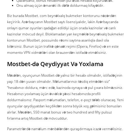
Qazansanız, bonus hesabından pul əsas hesaba köçürüləcək.
Onu almaq üçün əmanəti ilk dəfə doldurmaq kifayətdir.
Biz burada Mostbet. com beynəlxalq bukmeker kontorunu nəzərdən
keçiririk. Azərbaycanın Mostbet saytı lisenziyalıdır, lakin Azərbaycanda
onlayn qumar oyunları qadağan edildiyi üçün orada kazinolar və canlı
kazinolar mövcud deyil. Bloklamadan yan keçməklə beynəlxalq bukmeker
kontorunun Mostbet. possuindo rəsmi saytına asanlıqla daxil ola
bilərsiniz. Bunun üçün trafikə qənaət rejimi (Opera, Firefox) və en este
momento VPN xidmətləri olan brauzerdən istifadə etməlisiniz.
Mostbet-də Qeydiyyat Və Yoxlama
Məsələn, oyunçunun Mostbet-də yalnız bir hesabı olmalıdır, istifadəçinin
yaşı 18-dən yuxarı olmalıdır. Məlumatlarınızı təsdiq etmədən siz”
“hesabınızı doldura, mərc edə, kazinoda oynaya və pul çıxara bilməzsiniz.
Hesabınızı yoxlamaq üçün əvvəlcə şəxsi hesabınızda profili
doldurmalısınız. Pasport məlumatları, telefon, e-poçt tələb olunacaq. Yeni
oyunçular qeydiyyatdan keçdikdən sonra böyük xoş gəlmisiniz bonusları
alırlar. Məsələn, 550 manat bonus və two hundred and fifty pulsuz
fırlanma artıq Mostbet-də mövcuddur.
Parametrlərdə naməlum mənbələrdən quraşdırmaya icazə verməlisiniz.