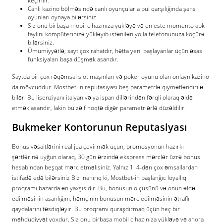
keçirilir.
Canlı kazino bölməsində canlı oyunçularla pul qarşılığında şans
oyunları oynaya bilərsiniz.
Siz onu birbaşa mobil cihazınıza yükləyə və en este momento apk
faylını kompüterinizə yükləyib istənilən yolla telefonunuza köçürə
bilərsiniz.
Ümumiyyətlə, sayt çox rahatdır, hətta yeni başlayanlar üçün əsas
funksiyaları başa düşmək asandır.
Saytda bir çox rəqəmsal slot maşınları və poker oyunu olan onlayn kazino
da mövcuddur. Mostbet-in reputasiyası beş parametrlə qiymətləndirilə
bilər. Bu lisenziyanı italyan və ya ispan dillərindən fərqli olaraq əldə
etmək asandır, lakin bu zəif nöqtə digər parametrlərlə düzəldilir.
Bukmeker Kontorunun Reputasiyası
Bonus vəsaitlərini real jua çevirmək üçün, promosyonun hazırkı
şərtlərinə uyğun olaraq, 30 gün ərzində ekspress mərclər üzrə bonus
hesabından beşqat mərc etməlisiniz. Yalnız 1. 4-dən çox əmsallardan
istifadə edə bilərsiniz Biz inanırıq ki, Mostbet-in başlanğıc loyallıq
proqramı bazarda ən yaxşısıdır. Bu, bonusun ölçüsünü və onun əldə
edilməsinin asanlığını, həmçinin bonusun mərc edilməsinin ətraflı
qaydalarını təsdiqləyir. Bu proqramı quraşdırmaq üçün heç bir
məhdudiyyət yoxdur. Siz onu birbaşa mobil cihazınıza yükləyə və ahora