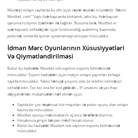
Müstəqil onlayn saytlarda bu ofis üçün rəylər əsasən müsbətdir. Rəsmi
Mostbet. com” “saytı Azərbaycanda bloklanıb, lakin bu, Azərbaycan
qanunvericiliyinin özəllikləri ilə bağlıdır. Bununla belə, Mostbet-in
azərbaycanlı istifadəçilər üçün funksionallığı azaldılmış (kazinoda,
pokerdə, slotlarda qumar oynamamaq) versiyası mövcuddur.
İdman Mərc Oyunlarının Xüsusiyyətləri
Və Qiymətləndirilməsi
Bütün bu hadisələr Mostbet veb-saytının esports bölməsində
mövcuddur. Esport hadisələri üçün matçın onlayn yayımları birbaşa
saytda mövcuddur. Yalnız həmişə çıxışınız olan öz telefon nömrənizi
istifadə edin. Tez-tez ona bir kod gələcək – IP ünvanını və ya cihazı
dəyişdirərkən mübahisələri həll etmək üçün.
Saytda bir çox rəqəmsal slot maşınları və poker oyunu olan onlayn
kazino da mövcuddur.
Mostbet oyunçu məlumatlarını üçüncü tərəflərə ötürmür.
Hesabınıza girişin bərpası məxfi hesab olunur.
Bütün bu hadisələr Mostbet veb-saytının esports bölməsində
mövcuddur.