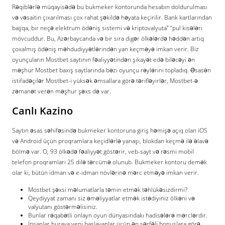
Rəqiblərlə müqayisədə bu bukmeker kontorunda hesabın doldurulması
və vəsaitin çıxarılması çox rahat şəkildə həyata keçirilir. Bank kartlarından
başqa, bir neçə elektrum ödəniş sistemi və kriptovalyuta” “pul kisələri
mövcuddur. Bu, Azərbaycanda və bir sıra digər ölkələrdə həddən artıq
çoxalmış ödəniş məhdudiyyətlərindən yan keçməyə imkan verir. Biz
oyunçuların Mostbet saytının fəaliyyətindən şikayət edə biləcəyi ən
məşhur Mostbet baxış saytlarında bəzi oyunçu rəylərini topladıq. Əsasən
istifadəçilər Mostbet-i yüksək əmsallara görə tərifləyirlər, Mostbet-ə
zəmanət verən məşhur şəxs də var.
Canlı Kazino
Saytın əsas səhifəsində bukmeker kontoruna giriş həmişə açıq olan iOS
və Android üçün proqramlara keçidlərlə yanaşı, blokdan keçmə ilə əlavə
bölmə var. O, 93 ölkədə fəaliyyət göstərir, veb-sayt və rəsmi mobil
telefon proqramları 25 dilə tərcümə olunub. Bukmeker kontoru demək
olar ki, bütün idman və e-idman növlərinə mərc etməyə imkan verir.
Mostbet şəxsi məlumatlarla təmin etmək təhlükəsizdirmi?
Qeydiyyat zamanı siz əməliyyatlar etmək istədiyiniz ölkəni və
valyutanı göstərməlisiniz.
Bunlar rəqabətli onlayn oyun dünyasındakı hadisələrə mərclərdir.
İnsanlar buraya yeni başlayanlar üçün ən sərfəli bonuslara görə