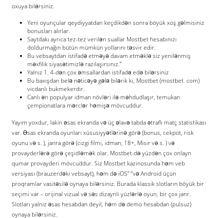
oxuya bilərsiniz.
Yeni oyunçular qeydiyyatdan keçdikdən sonra böyük xoş gəlmisiniz
bonusları alırlar.
Saytdakı ayrıca tez-tez verilən suallar Mostbet hesabınızı
doldurmağın bütün mümkün yollarını təsvir edir.
Bu vebsaytdan istifadə etməyə davam etməklə siz yenilənmiş
məxfilik siyasətimizlə razılaşırsınız.”
Yalnız 1. 4-dən çox əmsallardan istifadə edə bilərsiniz
Bu baxışdan belə nəticəyə gələ bilərik ki, Mostbet (mostbet. com)
vicdanlı bukmekerdir.
Canlı ən populyar idman növləri ilə məhdudlaşır, temukan
çempionatlara mərclər həmişə mövcuddur.
Yayım yoxdur, lakin əsas ekranda və üç əlavə tabda ətraflı matç statistikası
var. Əsas ekranda oyunları xüsusiyyətlərinə görə (bonus, cekpot, risk
oyunu və s. ), janra görə (cizgi filmi, idman, 18+, Misir və s. ) və
provayderlərə görə çeşidləmək olar. Mostbet-də yüzdən çox onlayn
qumar provayderi mövcuddur. Siz Mostbet kazinosunda həm veb
versiyası (brauzerdəki vebsayt), həm də iOS” “və Android üçün
proqramlar vasitəsilə oynaya bilərsiniz. Burada klassik slotların böyük bir
seçimi var – orijinal vizual və səs dizaynlı yüzlərlə oyun, bir çox janr.
Slotları yalnız əsas hesabdan deyil, həm də demo hesabdan (pulsuz)
oynaya bilərsiniz.