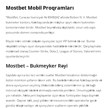
Mostbet Mobil Proqramları
“MostBet, Curacao lisenziyalı № 8048/JAZ altında Bizbon N. V. Mostbet
bukmeker kontoru Azərbaycanda ən məşhur qeyri-rəsmi bukmeker
kontorlarından biridir. Mostbet beynəlxalq təşkilatdır, onun veb-saytı.
possuindo domen zonasında yerləşir.
Böyük mərc etmək istəyən oyunçular üçün VIP bölmə də var. Bunlar
rəqabətli onlayn oyun dünyasındakı hadisələrə mərclərdir. Qarşılaşmalar
mütəmadi olaraq Counter-Strike, Dota 2, League of Stories, Valorant kimi
oyunlarda keçirilir.
Mostbet – Bukmeyker Rəyi
Saytdakı ayrıca tez-tez verilən suallar Mostbet hesabınızı doldurmağın
bütün mümkün yollarını təsvir edir. Bu barədə məlumat Azərbaycanda və
ahora oyunçunun seçilmiş ölkəsində ödəniş sistemlərinin işi ilə bağlı
mövcud vəziyyət nəzərə alınmaqla vaxtında yenilənir. Ümumiyyətlə, sayt
çox rahatdır, hətta yeni başlayanlar üçün əsas funksiyaları başa düşmək
asandır. Qaynar xətt, poçt şöbəsi və messencerdəki operatorlar gecə-
gündüz əlaqə saxlayır və oyunçuların suallarını operativ şəkildə